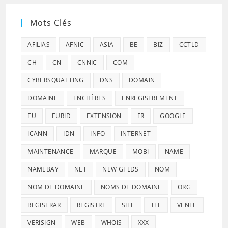
Mots Clés
AFILIAS
AFNIC
ASIA
BE
BIZ
CCTLD
CH
CN
CNNIC
COM
CYBERSQUATTING
DNS
DOMAIN
DOMAINE
ENCHÈRES
ENREGISTREMENT
EU
EURID
EXTENSION
FR
GOOGLE
ICANN
IDN
INFO
INTERNET
MAINTENANCE
MARQUE
MOBI
NAME
NAMEBAY
NET
NEW GTLDS
NOM
NOM DE DOMAINE
NOMS DE DOMAINE
ORG
REGISTRAR
REGISTRE
SITE
TEL
VENTE
VERISIGN
WEB
WHOIS
XXX