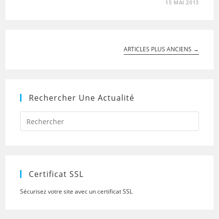
15 MAI 2013
ARTICLES PLUS ANCIENS
→
Rechercher Une Actualité
Press
Escap
to
close
the
searc
panel.
Certificat SSL
Sécurisez votre site avec un certificat SSL