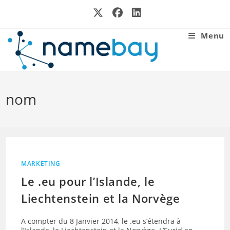
Skip
to
content
Menu
nom
MARKETING
Le .eu pour l’Islande, le
Liechtenstein et la Norvège
A compter du 8 Janvier 2014, le .eu s’étendra à