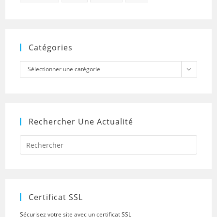
Catégories
Catégories
Sélectionner une catégorie
Rechercher Une Actualité
Press
Escap
to
close
the
searc
panel.
Certificat SSL
Sécurisez votre site avec un certificat SSL