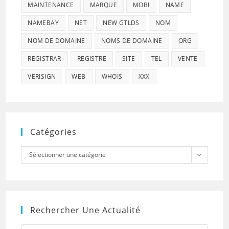
MAINTENANCE
MARQUE
MOBI
NAME
NAMEBAY
NET
NEW GTLDS
NOM
NOM DE DOMAINE
NOMS DE DOMAINE
ORG
REGISTRAR
REGISTRE
SITE
TEL
VENTE
VERISIGN
WEB
WHOIS
XXX
Catégories
Catégories
Sélectionner une catégorie
Rechercher Une Actualité
Press