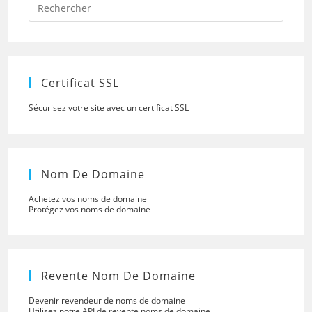
Escap
to
close
the
searc
panel.
Certificat SSL
Sécurisez votre site avec un certificat SSL
Nom De Domaine
Achetez vos noms de domaine
Protégez vos noms de domaine
Revente Nom De Domaine
Devenir revendeur de noms de domaine
Utilisez notre API de revente noms de domaine