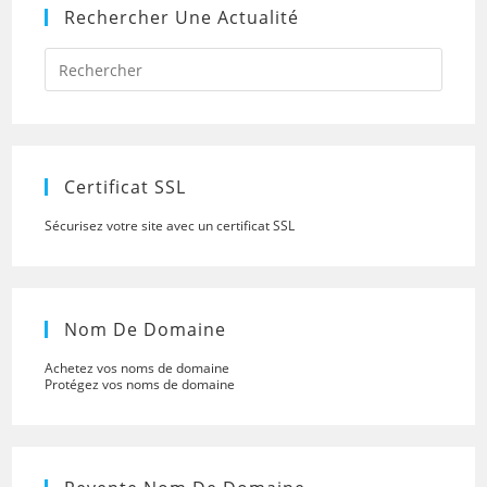
Rechercher Une Actualité
Press
Escap
to
close
the
searc
panel.
Certificat SSL
Sécurisez votre site avec un certificat SSL
Nom De Domaine
Achetez vos noms de domaine
Protégez vos noms de domaine