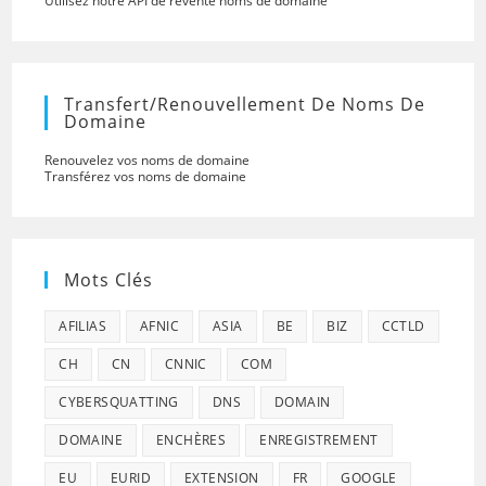
Utilisez notre API de revente noms de domaine
Transfert/renouvellement De Noms De
Domaine
Renouvelez vos noms de domaine
Transférez vos noms de domaine
Mots Clés
AFILIAS
AFNIC
ASIA
BE
BIZ
CCTLD
CH
CN
CNNIC
COM
CYBERSQUATTING
DNS
DOMAIN
DOMAINE
ENCHÈRES
ENREGISTREMENT
EU
EURID
EXTENSION
FR
GOOGLE