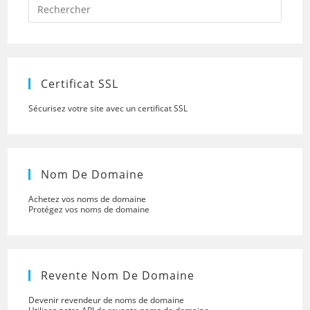
Press
Escap
to
close
the
searc
panel.
Certificat SSL
Sécurisez votre site avec un certificat SSL
Nom De Domaine
Achetez vos noms de domaine
Protégez vos noms de domaine
Revente Nom De Domaine
Devenir revendeur de noms de domaine