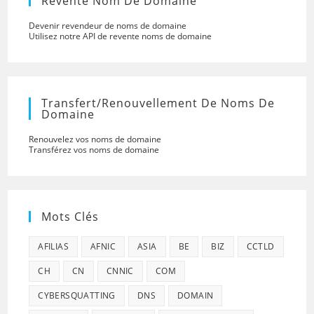
Revente Nom De Domaine
Devenir revendeur de noms de domaine
Utilisez notre API de revente noms de domaine
Transfert/renouvellement De Noms De
Domaine
Renouvelez vos noms de domaine
Transférez vos noms de domaine
Mots Clés
AFILIAS
AFNIC
ASIA
BE
BIZ
CCTLD
CH
CN
CNNIC
COM
CYBERSQUATTING
DNS
DOMAIN