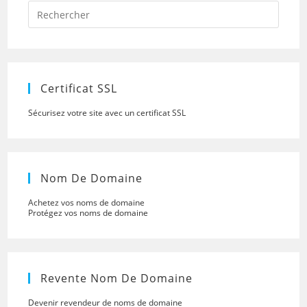
Press
Escap
to
close
the
searc
panel.
Certificat SSL
Sécurisez votre site avec un certificat SSL
Nom De Domaine
Achetez vos noms de domaine
Protégez vos noms de domaine
Revente Nom De Domaine
Devenir revendeur de noms de domaine