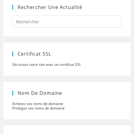
Rechercher Une Actualité
Press
Escap
to
close
the
searc
panel.
Certificat SSL
Sécurisez votre site avec un certificat SSL
Nom De Domaine
Achetez vos noms de domaine
Protégez vos noms de domaine