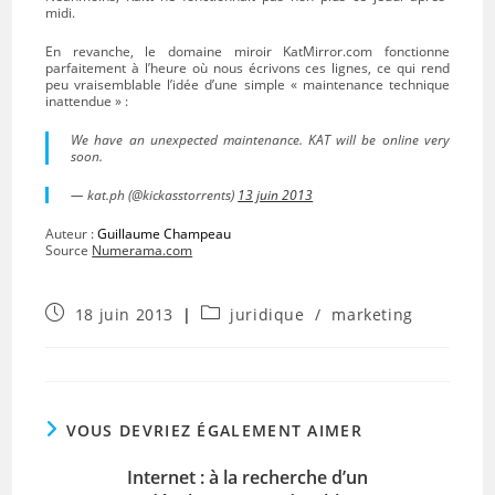
midi.
En revanche, le domaine miroir KatMirror.com fonctionne
parfaitement à l’heure où nous écrivons ces lignes, ce qui rend
peu vraisemblable l’idée d’une simple « maintenance technique
inattendue » :
We have an unexpected maintenance. KAT will be online very
soon.
— kat.ph (@kickasstorrents)
13 juin 2013
Auteur :
Guillaume Champeau
Source
Numerama.com
Publication
Post
18 juin 2013
juridique
/
marketing
publiée :
category:
VOUS DEVRIEZ ÉGALEMENT AIMER
Internet : à la recherche d’un