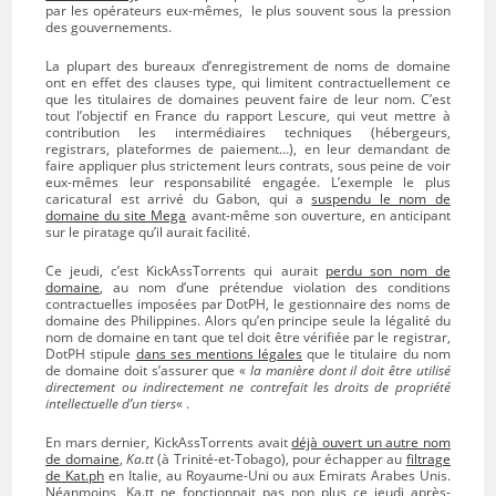
par les opérateurs eux-mêmes, le plus souvent sous la pression
des gouvernements.
La plupart des bureaux d’enregistrement de noms de domaine
ont en effet des clauses type, qui limitent contractuellement ce
que les titulaires de domaines peuvent faire de leur nom. C’est
tout l’objectif en France du rapport Lescure, qui veut mettre à
contribution les intermédiaires techniques (hébergeurs,
registrars, plateformes de paiement…), en leur demandant de
faire appliquer plus strictement leurs contrats, sous peine de voir
eux-mêmes leur responsabilité engagée. L’exemple le plus
caricatural est arrivé du Gabon, qui a
suspendu le nom de
domaine du site Mega
avant-même son ouverture, en anticipant
sur le piratage qu’il aurait facilité.
Ce jeudi, c’est KickAssTorrents qui aurait
perdu son nom de
domaine
, au nom d’une prétendue violation des conditions
contractuelles imposées par DotPH, le gestionnaire des noms de
domaine des Philippines. Alors qu’en principe seule la légalité du
nom de domaine en tant que tel doit être vérifiée par le registrar,
DotPH stipule
dans ses mentions légales
que le titulaire du nom
de domaine doit s’assurer que «
la manière dont il doit être utilisé
directement ou indirectement ne contrefait les droits de propriété
intellectuelle d’un tiers
« .
En mars dernier, KickAssTorrents avait
déjà ouvert un autre nom
de domaine
,
Ka.tt
(à Trinité-et-Tobago), pour échapper au
filtrage
de Kat.ph
en Italie, au Royaume-Uni ou aux Emirats Arabes Unis.
Néanmoins, Ka.tt ne fonctionnait pas non plus ce jeudi après-