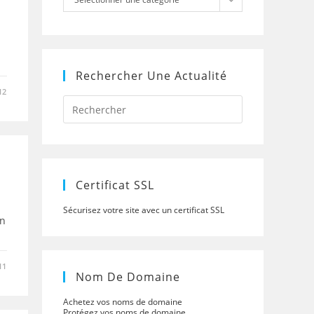
Rechercher Une Actualité
12
Press
Escape
to
close
the
search
panel.
Certificat SSL
Sécurisez votre site avec un certificat SSL
en
11
Nom De Domaine
Achetez vos noms de domaine
Protégez vos noms de domaine