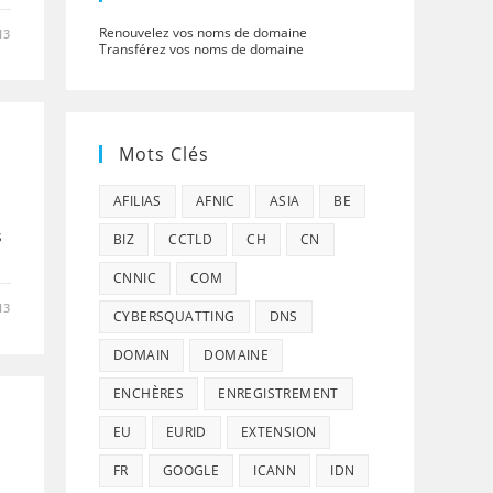
Renouvelez vos noms de domaine
13
Transférez vos noms de domaine
Mots Clés
AFILIAS
AFNIC
ASIA
BE
s
BIZ
CCTLD
CH
CN
CNNIC
COM
13
CYBERSQUATTING
DNS
DOMAIN
DOMAINE
ENCHÈRES
ENREGISTREMENT
EU
EURID
EXTENSION
FR
GOOGLE
ICANN
IDN