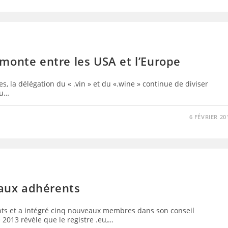
n monte entre les USA et l’Europe
, la délégation du « .vin » et du «.wine » continue de diviser
çu…
6 FÉVRIER 20
eaux adhérents
ents et a intégré cinq nouveaux membres dans son conseil
2013 révèle que le registre .eu,…