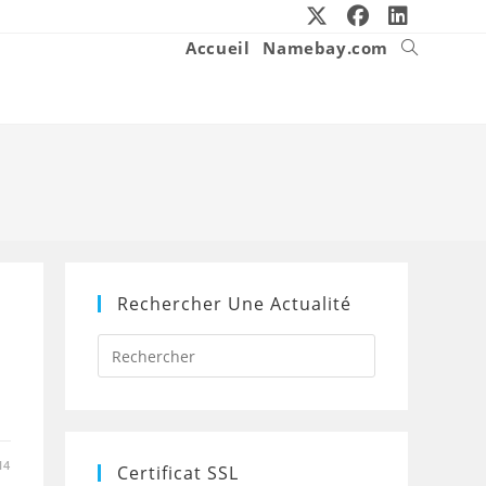
Accueil
Namebay.com
Toggle
website
search
Rechercher Une Actualité
Press
Escape
to
close
the
search
panel.
14
Certificat SSL