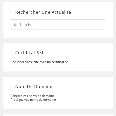
Rechercher Une Actualité
Press
Escap
to
close
the
searc
panel.
Certificat SSL
Sécurisez votre site avec un certificat SSL
Nom De Domaine
Achetez vos noms de domaine
Protégez vos noms de domaine