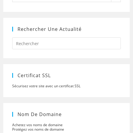
Rechercher Une Actualité
Press
Escap
to
close
the
searc
panel.
Certificat SSL
Sécurisez votre site avec un certificat SSL
Nom De Domaine
Achetez vos noms de domaine
Protégez vos noms de domaine