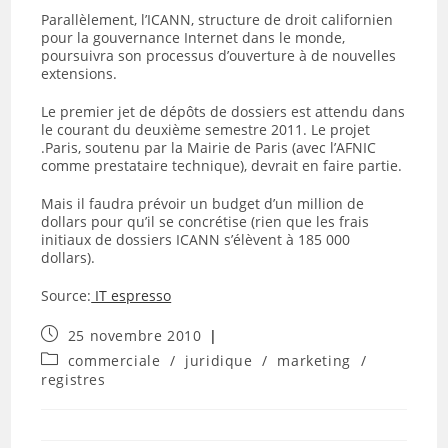
Parallèlement, l’ICANN, structure de droit californien
pour la gouvernance Internet dans le monde,
poursuivra son processus d’ouverture à de nouvelles
extensions.
Le premier jet de dépôts de dossiers est attendu dans
le courant du deuxième semestre 2011. Le projet
.Paris, soutenu par la Mairie de Paris (avec l’AFNIC
comme prestataire technique), devrait en faire partie.
Mais il faudra prévoir un budget d’un million de
dollars pour qu’il se concrétise (rien que les frais
initiaux de dossiers ICANN s’élèvent à 185 000
dollars).
Source:
IT espresso
Publication
25 novembre 2010
publiée :
Post
commerciale
/
juridique
/
marketing
/
category:
registres