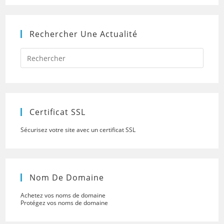
Rechercher Une Actualité
Press
Escap
to
close
the
searc
panel.
Certificat SSL
Sécurisez votre site avec un certificat SSL
Nom De Domaine
Achetez vos noms de domaine
Protégez vos noms de domaine