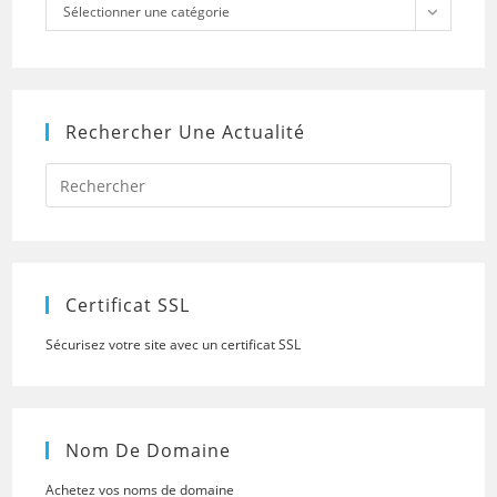
Catégories
Sélectionner une catégorie
Rechercher Une Actualité
Press
Escap
to
close
the
searc
panel.
Certificat SSL
Sécurisez votre site avec un certificat SSL
Nom De Domaine
Achetez vos noms de domaine