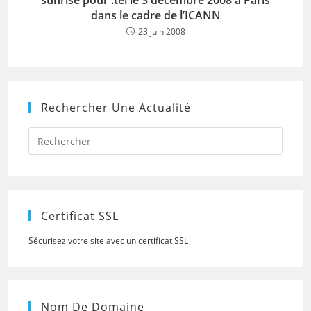
sunrise pour .tel le 3 décembre 2008 à Paris
dans le cadre de l’ICANN
23 juin 2008
Rechercher Une Actualité
Press
Escap
to
close
the
searc
panel.
Certificat SSL
Sécurisez votre site avec un certificat SSL
Nom De Domaine