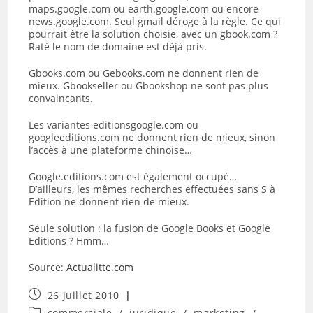
maps.google.com ou earth.google.com ou encore
news.google.com. Seul gmail déroge à la règle. Ce qui
pourrait être la solution choisie, avec un gbook.com ?
Raté le nom de domaine est déjà pris.
Gbooks.com ou Gebooks.com ne donnent rien de
mieux. Gbookseller ou Gbookshop ne sont pas plus
convaincants.
Les variantes editionsgoogle.com ou
googleeditions.com ne donnent rien de mieux, sinon
l’accès à une plateforme chinoise…
Google.editions.com est également occupé…
D’ailleurs, les mêmes recherches effectuées sans S à
Edition ne donnent rien de mieux.
Seule solution : la fusion de Google Books et Google
Editions ? Hmm…
Source:
Actualitte.com
Publication
26 juillet 2010
publiée :
Post
commerciale
/
juridique
/
marketing
/