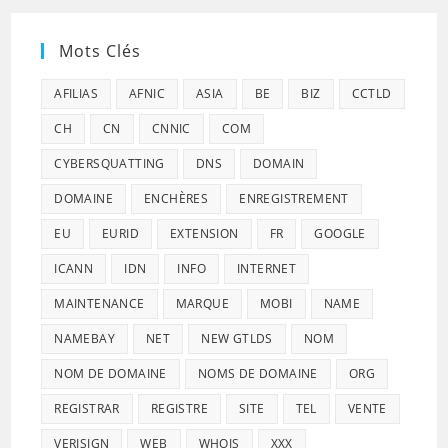
Mots Clés
AFILIAS
AFNIC
ASIA
BE
BIZ
CCTLD
CH
CN
CNNIC
COM
CYBERSQUATTING
DNS
DOMAIN
DOMAINE
ENCHÈRES
ENREGISTREMENT
EU
EURID
EXTENSION
FR
GOOGLE
ICANN
IDN
INFO
INTERNET
MAINTENANCE
MARQUE
MOBI
NAME
NAMEBAY
NET
NEW GTLDS
NOM
NOM DE DOMAINE
NOMS DE DOMAINE
ORG
REGISTRAR
REGISTRE
SITE
TEL
VENTE
VERISIGN
WEB
WHOIS
XXX