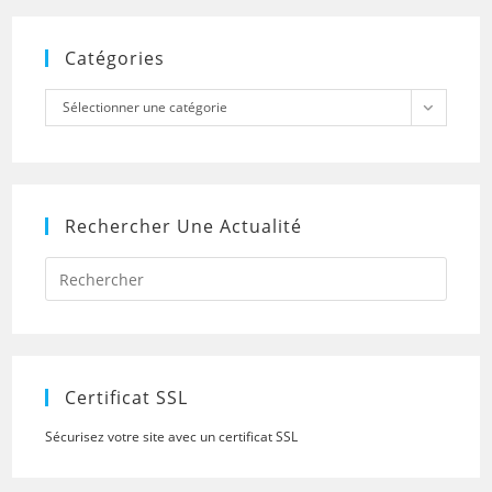
Catégories
Catégories
Sélectionner une catégorie
Rechercher Une Actualité
Press
Escap
to
close
the
searc
panel.
Certificat SSL
Sécurisez votre site avec un certificat SSL