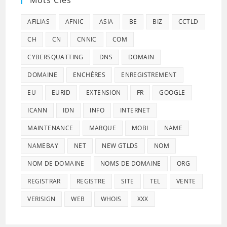
Mots Clés
AFILIAS
AFNIC
ASIA
BE
BIZ
CCTLD
CH
CN
CNNIC
COM
CYBERSQUATTING
DNS
DOMAIN
DOMAINE
ENCHÈRES
ENREGISTREMENT
EU
EURID
EXTENSION
FR
GOOGLE
ICANN
IDN
INFO
INTERNET
MAINTENANCE
MARQUE
MOBI
NAME
NAMEBAY
NET
NEW GTLDS
NOM
NOM DE DOMAINE
NOMS DE DOMAINE
ORG
REGISTRAR
REGISTRE
SITE
TEL
VENTE
VERISIGN
WEB
WHOIS
XXX