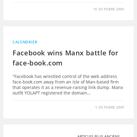
15 OCTOBRE 2007
CALENDRIER
Facebook wins Manx battle for
face-book.com
"Facebook has wrestled control of the web address
face-book.com away from an Isle of Man-based firm
that operates it as a revenue-raising link dump. Manx
outfit YOLAPT registered the domain…
1 OCTOBRE 2007
ARTICLES PLUS ANCIENS
→