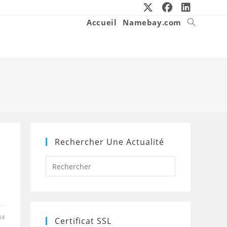
Accueil
Namebay.com
Toggle
website
search
Rechercher Une Actualité
Press
Escape
to
close
the
search
panel.
14
Certificat SSL