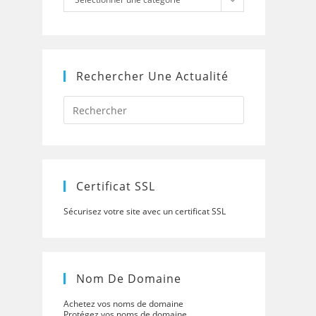
Rechercher Une Actualité
Press
Escape
to
close
the
search
panel.
Certificat SSL
Sécurisez votre site avec un certificat SSL
Nom De Domaine
Achetez vos noms de domaine
Protégez vos noms de domaine