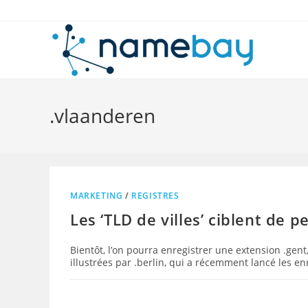
Skip
to
content
.vlaanderen
MARKETING
/
REGISTRES
Les ‘TLD de villes’ ciblent de p
Bientôt, l’on pourra enregistrer une extension .gen
illustrées par .berlin, qui a récemment lancé les e