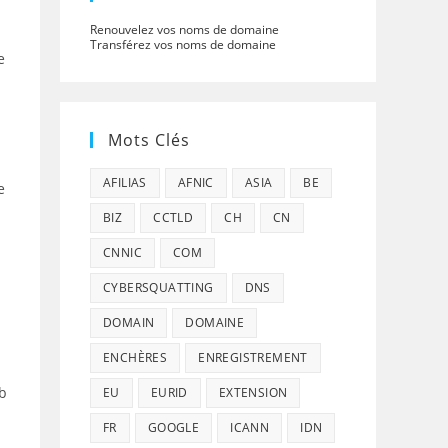
Renouvelez vos noms de domaine
Transférez vos noms de domaine
e
.
Mots Clés
AFILIAS
AFNIC
ASIA
BE
e
BIZ
CCTLD
CH
CN
CNNIC
COM
CYBERSQUATTING
DNS
DOMAIN
DOMAINE
ENCHÈRES
ENREGISTREMENT
eb
EU
EURID
EXTENSION
FR
GOOGLE
ICANN
IDN