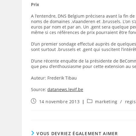
Prix
A l’entendre, DNS Belgium précisera avant la fin de 
noms de domaines .vlaanderen et .brussels. L’on s’at
euros par nom et par an. Un .gent sera quelque pe
même si ces références de prix pourraient être fo
D’un premier sondage effectué auprès de quelques 
sont surtout .brussels et .gent qui suscitent l’intér
D’une récente enquête de la présidente de BeCommerc
que peu d’enthousiasme pour cette extension au se
Auteur:
Frederik Tibau
Source:
datanews.levif.be
Publication
Post
14 novembre 2013
marketing
/
regis
publiée :
category:
VOUS DEVRIEZ ÉGALEMENT AIMER