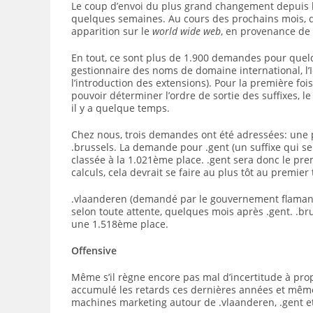
Le coup d’envoi du plus grand changement depuis l
quelques semaines. Au cours des prochains mois, d
apparition sur le
world wide web
, en provenance de 
En tout, ce sont plus de 1.900 demandes pour quel
gestionnaire des noms de domaine international, l
l’introduction des extensions). Pour la première f
pouvoir déterminer l’ordre de sortie des suffixes, 
il y a quelque temps.
Chez nous, trois demandes ont été adressées: une 
.brussels. La demande pour .gent (un suffixe qui s
classée à la 1.021ème place. .gent sera donc le pr
calculs, cela devrait se faire au plus tôt au premier
.vlaanderen (demandé par le gouvernement flamand)
selon toute attente, quelques mois après .gent. .bru
une 1.518ème place.
Offensive
Même s’il règne encore pas mal d’incertitude à pro
accumulé les retards ces dernières années et même 
machines marketing autour de .vlaanderen, .gent e