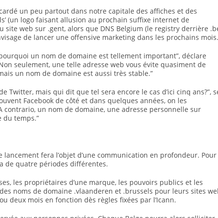
ardé un peu partout dans notre capitale des affiches et des
’ (un logo faisant allusion au prochain suffixe internet de
u site web sur .gent, alors que DNS Belgium (le registry derrière .b
envisage de lancer une offensive marketing dans les prochains mois
e pourquoi un nom de domaine est tellement important”, déclare
 “Non seulement, une telle adresse web vous évite quasiment de
 mais un nom de domaine est aussi très stable.”
e Twitter, mais qui dit que tel sera encore le cas d’ici cinq ans?”, s
souvent Facebook de côté et dans quelques années, on les
A contrario, un nom de domaine, une adresse personnelle sur
re du temps.”
 lancement fera l’objet d’une communication en profondeur. Pour
a de quatre périodes différentes.
rises, les propriétaires d’une marque, les pouvoirs publics et les
 des noms de domaine .vlaanderen et .brussels pour leurs sites w
 ou deux mois en fonction dès règles fixées par l’Icann.