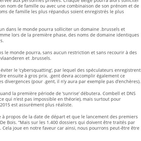
servée aux personnes privées. Chaque Belge pourra alors solliciter
son nom de famille ou avec une combinaison de son prénom et de
oms de famille les plus répandus soient enregistrés le plus
cun dans le monde pourra solliciter un domaine .brussels et
Comme lors de la première phase, des noms de domaine identiques
s.
ns le monde pourra, sans aucun restriction et sans recourir à des
vlaanderen et .brussels.
viter le ‘cybersquatting’, par lequel des spéculateurs enregistrent
e ensuite à gros prix. .gent devra accomplir également ce
 divergences (pour .gent, il n’y aura par exemple pas d’enchères).
quand la première période de ‘sunrise’ débutera. Combell et DNS
ce qui n’est pas impossible en théorie), mais surtout pour
 2015 est assurément plus réaliste.
de à propos de la date de départ et que le lancement des premiers
e Bois. “Mais sur les 1.400 dossiers qui doivent être traités par
e. Cela joue en notre faveur car ainsi, nous pourrons peut-être être