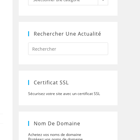
Rechercher Une Actualité
Press
Escape
to
close
the
search
panel.
Certificat SSL
Sécurisez votre site avec un certificat SSL
Nom De Domaine
Achetez vos noms de domaine
Protégez vos noms de domaine