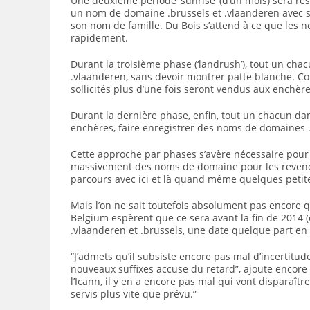
Une deuxième période ‘sunrise’ (d’un mois) sera ré
un nom de domaine .brussels et .vlaanderen avec 
son nom de famille. Du Bois s’attend à ce que les n
rapidement.
Durant la troisième phase (‘landrush’), tout un cha
.vlaanderen, sans devoir montrer patte blanche. 
sollicités plus d’une fois seront vendus aux enchère
Durant la dernière phase, enfin, tout un chacun da
enchères, faire enregistrer des noms de domaines .
Cette approche par phases s’avère nécessaire pour é
massivement des noms de domaine pour les revendr
parcours avec ici et là quand même quelques petites
Mais l’on ne sait toutefois absolument pas encore 
Belgium espèrent que ce sera avant la fin de 2014 (
.vlaanderen et .brussels, une date quelque part en
“J’admets qu’il subsiste encore pas mal d’incertitu
nouveaux suffixes accuse du retard”, ajoute encore D
l’Icann, il y en a encore pas mal qui vont disparaîtr
servis plus vite que prévu.”