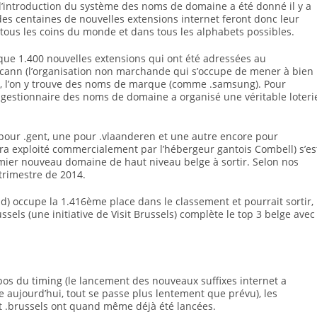
’introduction du système des noms de domaine a été donné il y a
es centaines de nouvelles extensions internet feront donc leur
tous les coins du monde et dans tous les alphabets possibles.
que 1.400 nouvelles extensions qui ont été adressées au
’Icann (l’organisation non marchande qui s’occupe de mener à bien
ois, l’on y trouve des noms de marque (comme .samsung). Pour
le gestionnaire des noms de domaine a organisé une véritable loteri
pour .gent, une pour .vlaanderen et une autre encore pour
era exploité commercialement par l’hébergeur gantois Combell) s’es
emier nouveau domaine de haut niveau belge à sortir. Selon nos
 trimestre de 2014.
 occupe la 1.416ème place dans le classement et pourrait sortir,
ssels (une initiative de Visit Brussels) complète le top 3 belge avec
pos du timing (le lancement des nouveaux suffixes internet a
aujourd’hui, tout se passe plus lentement que prévu), les
t .brussels ont quand même déjà été lancées.