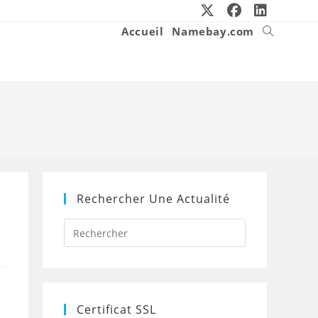
Accueil
Namebay.com
Toggle
website
search
Rechercher Une Actualité
Press
Escape
to
close
the
search
panel.
Certificat SSL