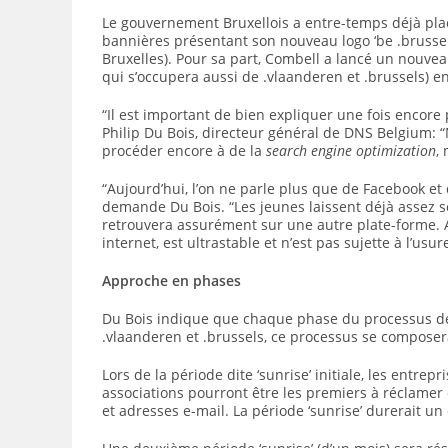
Le gouvernement Bruxellois a entre-temps déjà plac
bannières présentant son nouveau logo ‘be .brussels
Bruxelles). Pour sa part, Combell a lancé un nouvea
qui s’occupera aussi de .vlaanderen et .brussels) 
“Il est important de bien expliquer une fois encor
Philip Du Bois, directeur général de DNS Belgium:
procéder encore à de la
search engine optimization
,
“Aujourd’hui, l’on ne parle plus que de Facebook et d
demande Du Bois. “Les jeunes laissent déjà assez 
retrouvera assurément sur une autre plate-forme. 
internet, est ultrastable et n’est pas sujette à l’usu
Approche en phases
Du Bois indique que chaque phase du processus de
.vlaanderen et .brussels, ce processus se composer
Lors de la période dite ‘sunrise’ initiale, les entrep
associations pourront être les premiers à réclamer
et adresses e-mail. La période ‘sunrise’ durerait un