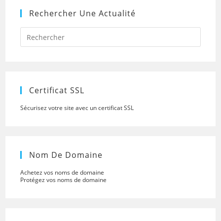
Rechercher Une Actualité
Press
Escap
to
close
the
searc
panel.
Certificat SSL
Sécurisez votre site avec un certificat SSL
Nom De Domaine
Achetez vos noms de domaine
Protégez vos noms de domaine