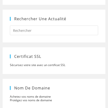
Rechercher Une Actualité
Press
Escap
to
close
the
searc
panel.
Certificat SSL
Sécurisez votre site avec un certificat SSL
Nom De Domaine
Achetez vos noms de domaine
Protégez vos noms de domaine