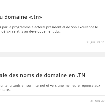
du domaine «.tn»
és par le programme électoral présidentiel de Son Excellence le
 défis», relatifs au développement du…
21 JUILLET 20
S
otale des noms de domaine en .TN
contenu tunisien sur Internet et vers une meilleure réponse aux
’espace…
21 JUIN 20