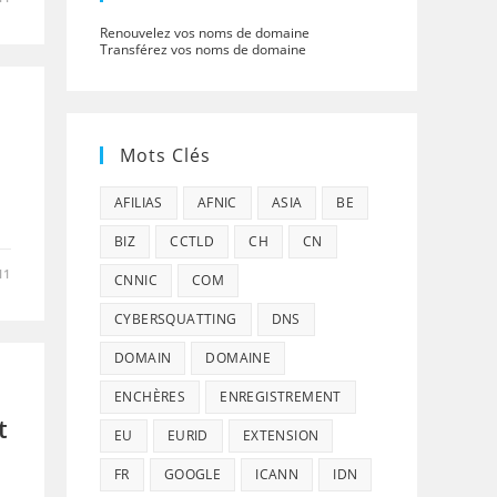
Renouvelez vos noms de domaine
Transférez vos noms de domaine
Mots Clés
AFILIAS
AFNIC
ASIA
BE
BIZ
CCTLD
CH
CN
11
CNNIC
COM
CYBERSQUATTING
DNS
DOMAIN
DOMAINE
ENCHÈRES
ENREGISTREMENT
t
EU
EURID
EXTENSION
FR
GOOGLE
ICANN
IDN