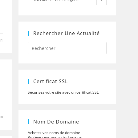
Rechercher Une Actualité
11
Press
Escape
to
close
the
search
panel.
Certificat SSL
Sécurisez votre site avec un certificat SSL
10
Nom De Domaine
Achetez vos noms de domaine
Protégez vos noms de domaine