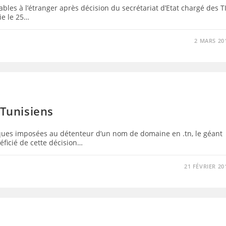
les à l’étranger après décision du secrétariat d’Etat chargé des T
ie le 25…
2 MARS 20
S
 Tunisiens
niques imposées au détenteur d’un nom de domaine en .tn, le géant
ficié de cette décision…
21 FÉVRIER 20