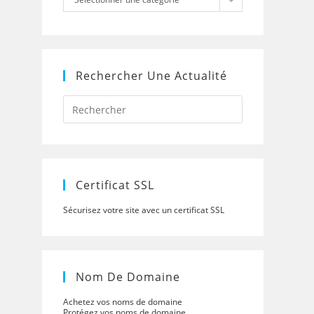
Rechercher Une Actualité
Press
Escape
to
close
the
search
panel.
Certificat SSL
Sécurisez votre site avec un certificat SSL
Nom De Domaine
Achetez vos noms de domaine
Protégez vos noms de domaine