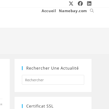
Accueil
Namebay.com
Toggle
website
search
Rechercher Une Actualité
Press
Escape
to
close
the
search
panel.
14
Certificat SSL