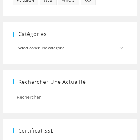
VERISIGN
WEB
WHOIS
XXX
Catégories
Catégories
Sélectionner une catégorie
Rechercher Une Actualité
Press
Escap
to
close
the
searc
panel.
Certificat SSL