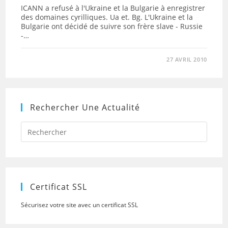
ICANN a refusé à l'Ukraine et la Bulgarie à enregistrer
des domaines cyrilliques. Ua et. Bg. L'Ukraine et la
Bulgarie ont décidé de suivre son frère slave - Russie
-…
27 AVRIL 2010
Rechercher Une Actualité
Press
Escap
to
close
the
searc
panel.
Certificat SSL
Sécurisez votre site avec un certificat SSL