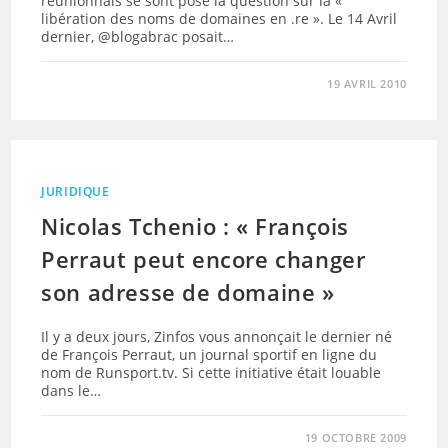
réunionnais se sont posé la question sur la «
libération des noms de domaines en .re ». Le 14 Avril
dernier, @blogabrac posait…
19 AVRIL 2010
JURIDIQUE
Nicolas Tchenio : « François
Perraut peut encore changer
son adresse de domaine »
Il y a deux jours, Zinfos vous annonçait le dernier né
de François Perraut, un journal sportif en ligne du
nom de Runsport.tv. Si cette initiative était louable
dans le…
19 OCTOBRE 2009