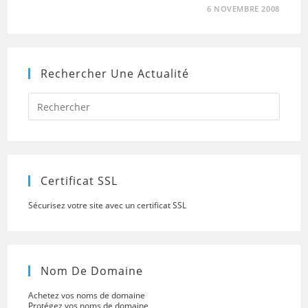
6 NOVEMBRE 2008
Rechercher Une Actualité
Press
Escap
to
close
the
searc
panel.
Certificat SSL
Sécurisez votre site avec un certificat SSL
Nom De Domaine
Achetez vos noms de domaine
Protégez vos noms de domaine