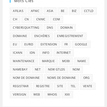
Mots Clés
AFILIAS
AFNIC
ASIA
BE
BIZ
CCTLD
CH
CN
CNNIC
COM
CYBERSQUATTING
DNS
DOMAIN
DOMAINE
ENCHÈRES
ENREGISTREMENT
EU
EURID
EXTENSION
FR
GOOGLE
ICANN
IDN
INFO
INTERNET
MAINTENANCE
MARQUE
MOBI
NAME
NAMEBAY
NET
NEW GTLDS
NOM
NOM DE DOMAINE
NOMS DE DOMAINE
ORG
REGISTRAR
REGISTRE
SITE
TEL
VENTE
VERISIGN
WEB
WHOIS
XXX