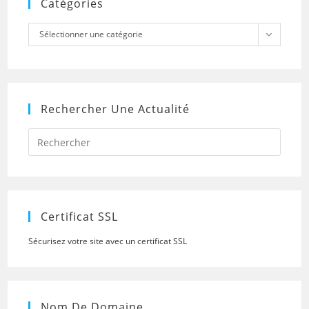
Catégories
Catégories
Sélectionner une catégorie
Rechercher Une Actualité
Press
Escap
to
close
the
searc
panel.
Certificat SSL
Sécurisez votre site avec un certificat SSL
Nom De Domaine