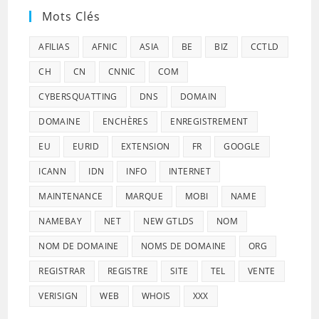
Mots Clés
AFILIAS
AFNIC
ASIA
BE
BIZ
CCTLD
CH
CN
CNNIC
COM
CYBERSQUATTING
DNS
DOMAIN
DOMAINE
ENCHÈRES
ENREGISTREMENT
EU
EURID
EXTENSION
FR
GOOGLE
ICANN
IDN
INFO
INTERNET
MAINTENANCE
MARQUE
MOBI
NAME
NAMEBAY
NET
NEW GTLDS
NOM
NOM DE DOMAINE
NOMS DE DOMAINE
ORG
REGISTRAR
REGISTRE
SITE
TEL
VENTE
VERISIGN
WEB
WHOIS
XXX