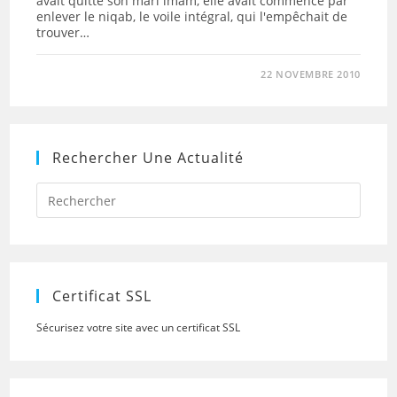
avait quitté son mari imam, elle avait commencé par
enlever le niqab, le voile intégral, qui l'empêchait de
trouver…
22 NOVEMBRE 2010
Rechercher Une Actualité
Press
Escap
to
close
the
searc
panel.
Certificat SSL
Sécurisez votre site avec un certificat SSL