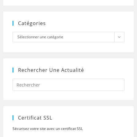
Catégories
Catégories
Sélectionner une catégorie
Rechercher Une Actualité
Press
Escap
to
close
the
searc
panel.
Certificat SSL
Sécurisez votre site avec un certificat SSL