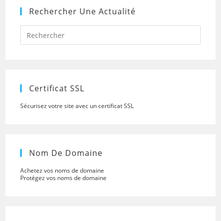
Rechercher Une Actualité
Press
Escap
to
close
the
searc
panel.
Certificat SSL
Sécurisez votre site avec un certificat SSL
Nom De Domaine
Achetez vos noms de domaine
Protégez vos noms de domaine