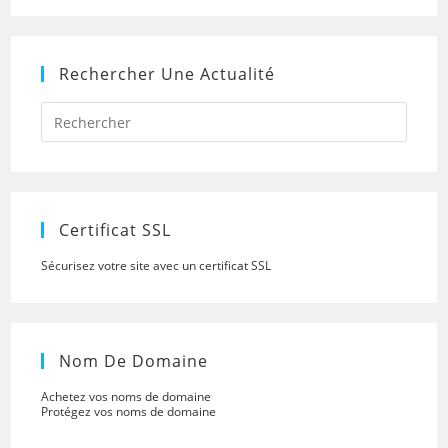
Rechercher Une Actualité
Press
Escap
to
close
the
searc
panel.
Certificat SSL
Sécurisez votre site avec un certificat SSL
Nom De Domaine
Achetez vos noms de domaine
Protégez vos noms de domaine