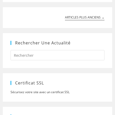
ARTICLES PLUS ANCIENS
→
Rechercher Une Actualité
Press
Escap
to
close
the
searc
panel.
Certificat SSL
Sécurisez votre site avec un certificat SSL