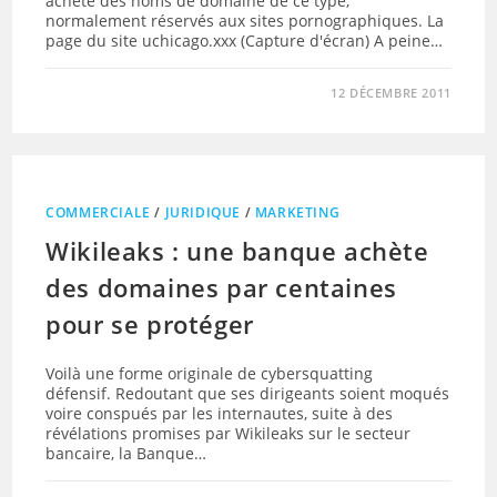
acheté des noms de domaine de ce type,
normalement réservés aux sites pornographiques. La
page du site uchicago.xxx (Capture d'écran) A peine…
12 DÉCEMBRE 2011
COMMERCIALE
/
JURIDIQUE
/
MARKETING
Wikileaks : une banque achète
des domaines par centaines
pour se protéger
Voilà une forme originale de cybersquatting
défensif. Redoutant que ses dirigeants soient moqués
voire conspués par les internautes, suite à des
révélations promises par Wikileaks sur le secteur
bancaire, la Banque…