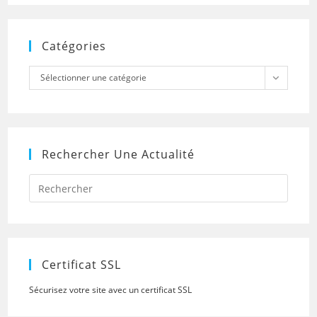
Catégories
Catégories
Sélectionner une catégorie
Rechercher Une Actualité
Press
Escap
to
close
the
searc
panel.
Certificat SSL
Sécurisez votre site avec un certificat SSL