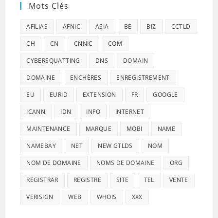
Mots Clés
AFILIAS
AFNIC
ASIA
BE
BIZ
CCTLD
CH
CN
CNNIC
COM
CYBERSQUATTING
DNS
DOMAIN
DOMAINE
ENCHÈRES
ENREGISTREMENT
EU
EURID
EXTENSION
FR
GOOGLE
ICANN
IDN
INFO
INTERNET
MAINTENANCE
MARQUE
MOBI
NAME
NAMEBAY
NET
NEW GTLDS
NOM
NOM DE DOMAINE
NOMS DE DOMAINE
ORG
REGISTRAR
REGISTRE
SITE
TEL
VENTE
VERISIGN
WEB
WHOIS
XXX