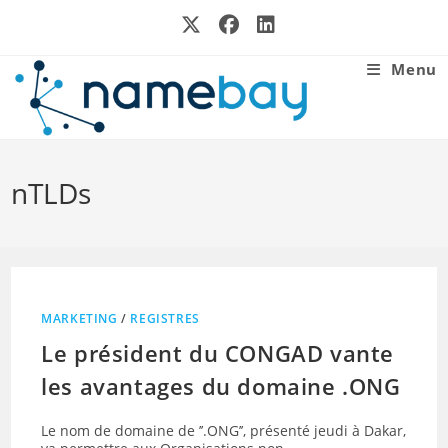
Skip
to
content
Menu
nTLDs
MARKETING
/
REGISTRES
Le président du CONGAD vante
les avantages du domaine .ONG
Le nom de domaine de ’’.ONG’’, présenté jeudi à Dakar,