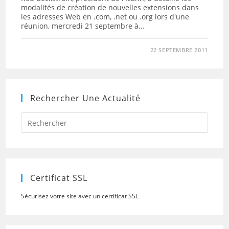
modalités de création de nouvelles extensions dans
les adresses Web en .com, .net ou .org lors d'une
réunion, mercredi 21 septembre à…
22 SEPTEMBRE 2011
Rechercher Une Actualité
Press
Escap
to
close
the
searc
panel.
Certificat SSL
Sécurisez votre site avec un certificat SSL