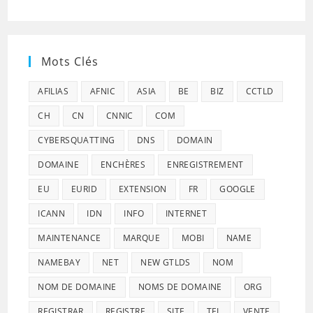
Mots Clés
AFILIAS
AFNIC
ASIA
BE
BIZ
CCTLD
CH
CN
CNNIC
COM
CYBERSQUATTING
DNS
DOMAIN
DOMAINE
ENCHÈRES
ENREGISTREMENT
EU
EURID
EXTENSION
FR
GOOGLE
ICANN
IDN
INFO
INTERNET
MAINTENANCE
MARQUE
MOBI
NAME
NAMEBAY
NET
NEW GTLDS
NOM
NOM DE DOMAINE
NOMS DE DOMAINE
ORG
REGISTRAR
REGISTRE
SITE
TEL
VENTE