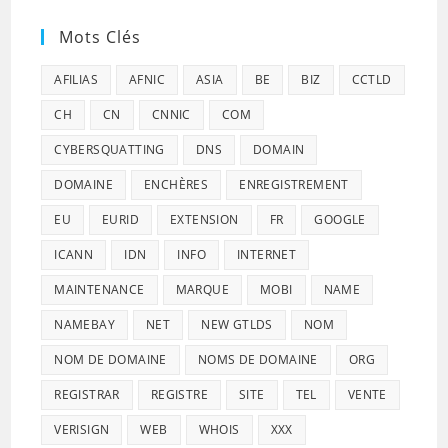
Mots Clés
AFILIAS
AFNIC
ASIA
BE
BIZ
CCTLD
CH
CN
CNNIC
COM
CYBERSQUATTING
DNS
DOMAIN
DOMAINE
ENCHÈRES
ENREGISTREMENT
EU
EURID
EXTENSION
FR
GOOGLE
ICANN
IDN
INFO
INTERNET
MAINTENANCE
MARQUE
MOBI
NAME
NAMEBAY
NET
NEW GTLDS
NOM
NOM DE DOMAINE
NOMS DE DOMAINE
ORG
REGISTRAR
REGISTRE
SITE
TEL
VENTE
VERISIGN
WEB
WHOIS
XXX