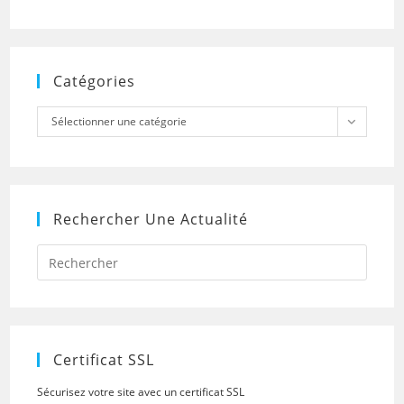
Catégories
Catégories
Sélectionner une catégorie
Rechercher Une Actualité
Press
Escap
to
close
the
searc
panel.
Certificat SSL
Sécurisez votre site avec un certificat SSL