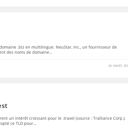
omaine .biz en multilingue. NeuStar, Inc., un fournisseur de
ment des noms de domaine…
26 MARS 20
est
t un intérêt croissant pour le .travel (source : Tralliance Corp.).
dopté ce TLD pour…