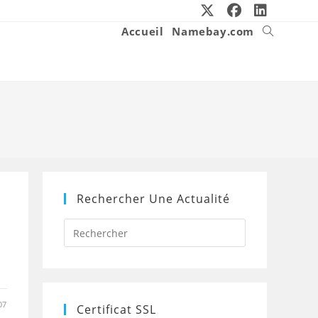
Accueil
Namebay.com
Toggle
website
search
Rechercher Une Actualité
Press
Escape
to
close
the
search
panel.
07
Certificat SSL