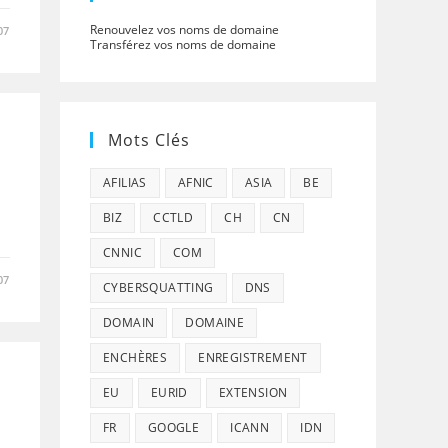
Renouvelez vos noms de domaine
07
Transférez vos noms de domaine
Mots Clés
AFILIAS
AFNIC
ASIA
BE
i
BIZ
CCTLD
CH
CN
CNNIC
COM
07
CYBERSQUATTING
DNS
DOMAIN
DOMAINE
ENCHÈRES
ENREGISTREMENT
EU
EURID
EXTENSION
FR
GOOGLE
ICANN
IDN