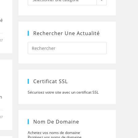
éé
Rechercher Une Actualité
07
Press
Escape
to
close
the
search
panel.
Certificat SSL
Sécurisez votre site avec un certificat SSL
on
07
Nom De Domaine
Achetez vos noms de domaine
Protégez vos noms de domaine