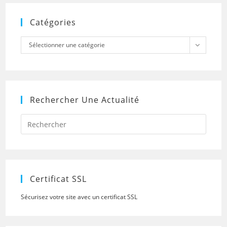
Catégories
Catégories
Sélectionner une catégorie
Rechercher Une Actualité
Press
Escap
to
close
the
searc
panel.
Certificat SSL
Sécurisez votre site avec un certificat SSL