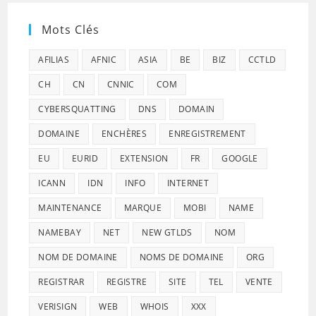
Mots Clés
AFILIAS
AFNIC
ASIA
BE
BIZ
CCTLD
CH
CN
CNNIC
COM
CYBERSQUATTING
DNS
DOMAIN
DOMAINE
ENCHÈRES
ENREGISTREMENT
EU
EURID
EXTENSION
FR
GOOGLE
ICANN
IDN
INFO
INTERNET
MAINTENANCE
MARQUE
MOBI
NAME
NAMEBAY
NET
NEW GTLDS
NOM
NOM DE DOMAINE
NOMS DE DOMAINE
ORG
REGISTRAR
REGISTRE
SITE
TEL
VENTE
VERISIGN
WEB
WHOIS
XXX