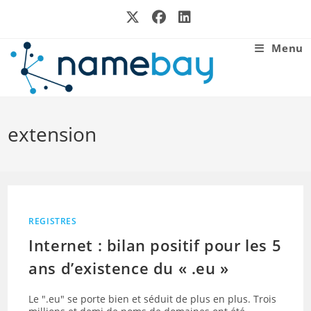
Skip
to
content
Menu
extension
REGISTRES
Internet : bilan positif pour les 5
ans d’existence du « .eu »
Le ".eu" se porte bien et séduit de plus en plus. Trois