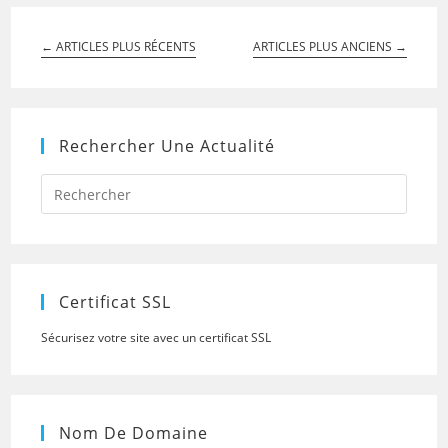
←
ARTICLES PLUS RÉCENTS
ARTICLES PLUS ANCIENS
→
Rechercher Une Actualité
Press
Escap
to
close
the
searc
panel.
Certificat SSL
Sécurisez votre site avec un certificat SSL
Nom De Domaine