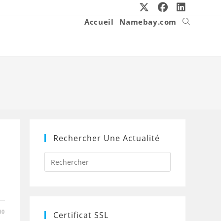
Accueil
Namebay.com
Toggle
website
search
Rechercher Une Actualité
Press
Escape
to
close
the
search
panel.
10
Certificat SSL