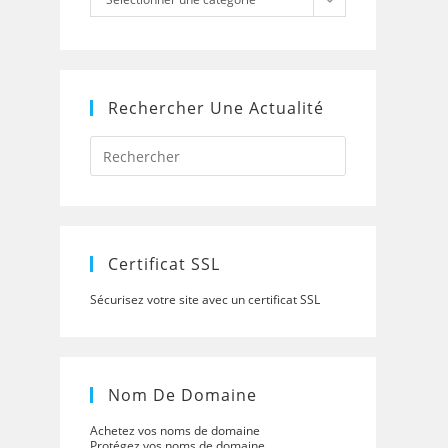
Rechercher Une Actualité
Press
Escape
to
close
the
search
panel.
Certificat SSL
Sécurisez votre site avec un certificat SSL
Nom De Domaine
Achetez vos noms de domaine
Protégez vos noms de domaine