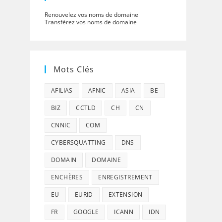
Renouvelez vos noms de domaine
Transférez vos noms de domaine
Mots Clés
AFILIAS
AFNIC
ASIA
BE
BIZ
CCTLD
CH
CN
CNNIC
COM
CYBERSQUATTING
DNS
DOMAIN
DOMAINE
ENCHÈRES
ENREGISTREMENT
EU
EURID
EXTENSION
FR
GOOGLE
ICANN
IDN