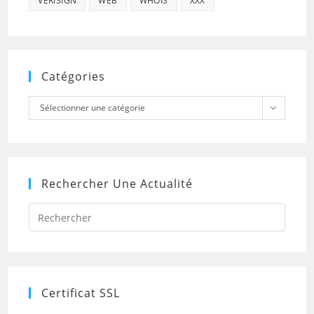
VERISIGN
WEB
WHOIS
XXX
Catégories
Catégories
Sélectionner une catégorie
Rechercher Une Actualité
Press
Escap
to
close
the
searc
panel.
Certificat SSL