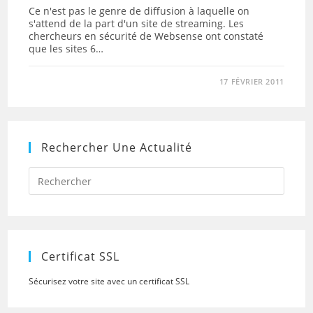
Ce n'est pas le genre de diffusion à laquelle on
s'attend de la part d'un site de streaming. Les
chercheurs en sécurité de Websense ont constaté
que les sites 6…
17 FÉVRIER 2011
Rechercher Une Actualité
Press
Escap
to
close
the
searc
panel.
Certificat SSL
Sécurisez votre site avec un certificat SSL