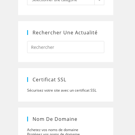
Rechercher Une Actualité
Press
Escape
to
close
the
search
panel.
Certificat SSL
Sécurisez votre site avec un certificat SSL
Nom De Domaine
Achetez vos noms de domaine
Protégez vos noms de domaine