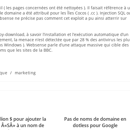
l ( les pages concernées ont été nettoyées ). Il faisait référence à 
 domaine a été attribué pour les Îles Cocos ( .cc ). Injection SQL o
ense ne précise pas comment cet exploit a pu ainsi atterrir sur
e-by-download, à savoir l’installation et l’exécution automatique d’un
ement, la menace n’est détectée que par 28 % des antivirus les plu
ous Windows ). Websense parle d’une attaque massive qui cible des
oms que les sites de la BBC.
ique
/
marketing
lion $ pour ajouter la
Pas de noms de domaine en
e Â«SÂ» à un nom de
dotless pour Google