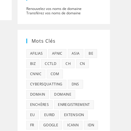
Renouvelez vos noms de domaine
Transférez vos noms de domaine
Mots Clés
AFILIAS
AFNIC
ASIA
BE
BIZ
CCTLD
CH
CN
CNNIC
COM
CYBERSQUATTING
DNS
DOMAIN
DOMAINE
ENCHÈRES
ENREGISTREMENT
EU
EURID
EXTENSION
FR
GOOGLE
ICANN
IDN