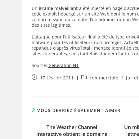
Un
iFrame malveillant
a été injecté en page d’accuei
code exploit hébergé sur un site Web dont le nom de
compromission du compte d’un administrateur, Webs
des sites légitimes.
L’attaque pour l’utilisateur final a été de type driv
malware pour les utilisateurs non protégés. Actuell
répandus d’après VirusTotal ( menace identifiée s
sites vulnérables, sans toutefois donner d’autres n
Source:
Generation NT
Publication
Post
17 février 2011
commerciale
/
jurid
publiée :
category:
VOUS DEVRIEZ ÉGALEMENT AIMER
The Weather Channel
Un mil
Interactive obtient le domaine
lettr