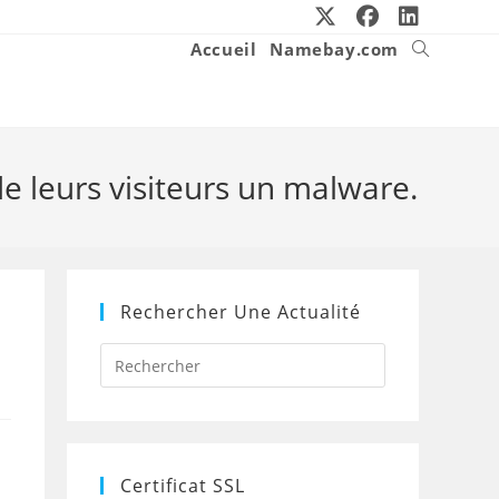
Accueil
Namebay.com
Toggle
website
search
e leurs visiteurs un malware.
Rechercher Une Actualité
Press
Escape
to
close
the
search
panel.
Certificat SSL