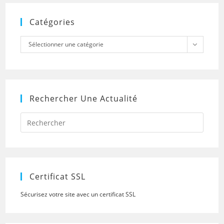
Catégories
Catégories
Sélectionner une catégorie
Rechercher Une Actualité
Press
Escap
to
close
the
searc
panel.
Certificat SSL
Sécurisez votre site avec un certificat SSL