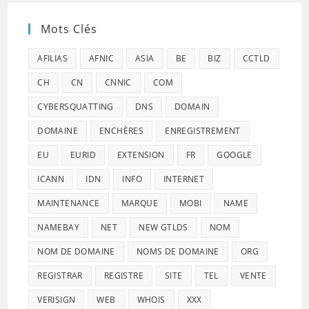
Mots Clés
AFILIAS
AFNIC
ASIA
BE
BIZ
CCTLD
CH
CN
CNNIC
COM
CYBERSQUATTING
DNS
DOMAIN
DOMAINE
ENCHÈRES
ENREGISTREMENT
EU
EURID
EXTENSION
FR
GOOGLE
ICANN
IDN
INFO
INTERNET
MAINTENANCE
MARQUE
MOBI
NAME
NAMEBAY
NET
NEW GTLDS
NOM
NOM DE DOMAINE
NOMS DE DOMAINE
ORG
REGISTRAR
REGISTRE
SITE
TEL
VENTE
VERISIGN
WEB
WHOIS
XXX