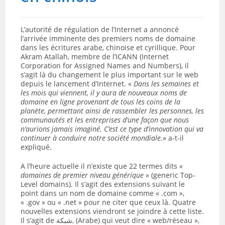
L’autorité de régulation de l’Internet a annoncé
l’arrivée imminente des premiers noms de domaine
dans les écritures arabe, chinoise et cyrillique. Pour
Akram Atallah, membre de l’ICANN (Internet
Corporation for Assigned Names and Numbers), il
s’agit là du changement le plus important sur le web
depuis le lancement d’Internet. «
Dans les semaines et
les mois qui viennent, il y aura de nouveaux noms de
domaine en ligne provenant de tous les coins de la
planète, permettant ainsi de rassembler les personnes, les
communautés et les entreprises d’une façon que nous
n’aurions jamais imaginé. C’est ce type d’innovation qui va
continuer à conduire notre société mondiale.
» a-t-il
expliqué.
A l’heure actuelle il n’existe que 22 termes dits «
domaines de premier niveau générique
» (generic Top-
Level domains). Il s’agit des extensions suivant le
point dans un nom de domaine comme « .com »,
« .gov » ou « .net » pour ne citer que ceux là. Quatre
nouvelles extensions viendront se joindre à cette liste.
Il s’agit de شبكة, (Arabe) qui veut dire « web/réseau »,