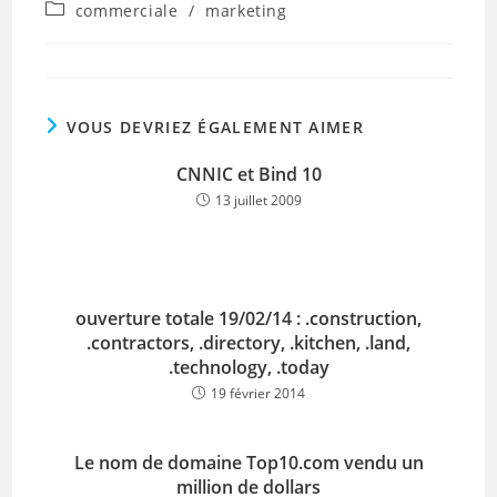
publiée :
Post
commerciale
/
marketing
category:
VOUS DEVRIEZ ÉGALEMENT AIMER
CNNIC et Bind 10
13 juillet 2009
ouverture totale 19/02/14 : .construction,
.contractors, .directory, .kitchen, .land,
.technology, .today
19 février 2014
Le nom de domaine Top10.com vendu un
million de dollars