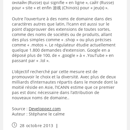
онлайн (Russe) qui signifie « en ligne », сайт (Russe)
pour « site » et enfin 游戏 (Chinois) pour « jeu(x) ».
Outre l’ouverture à des noms de domaine dans des
caractères autres que latin, l’Icann est aussi sur le
point d’approuver des extensions de toutes sortes,
comme des noms de sociétés ou de produits, allant
des plus simples comme « .shop » ou plus précises
comme « .motos ». Le régulateur étudie actuellement
quelque 1.800 demandes d’extension. Google en a
déposé plus de 100, de « .google » à « .YouTube » en
passant par « .lol ».
L’objectif recherché par cette mesure est de
promouvoir le choix et la diversité. Avec plus de deux
milliards d’internautes répartis dans le monde dont la
moitié réside en Asie, l’ICANN estime que ce premier
pas est donc nécessaire dans l’attribution de
nouveaux noms de domaine..
Source :
Developpez.com
Auteur : Stéphane le calme
Publication
28 octobre 2013