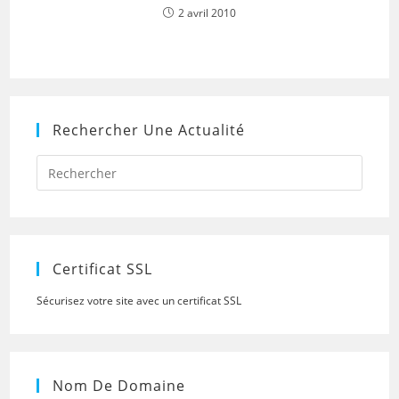
2 avril 2010
Rechercher Une Actualité
Press
Escap
to
close
the
searc
panel.
Certificat SSL
Sécurisez votre site avec un certificat SSL
Nom De Domaine