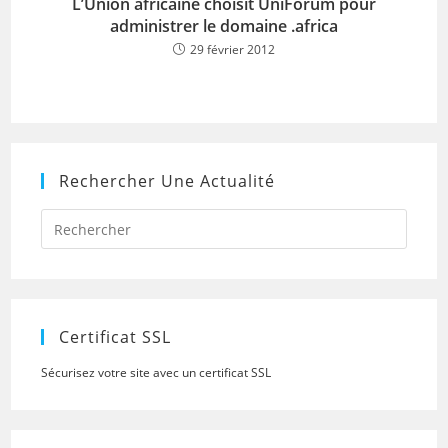
L’Union africaine choisit UniForum pour
administrer le domaine .africa
29 février 2012
Rechercher Une Actualité
Press
Escap
to
close
the
searc
panel.
Certificat SSL
Sécurisez votre site avec un certificat SSL