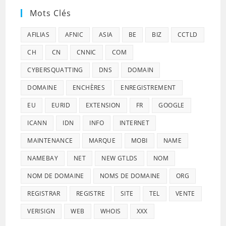
Mots Clés
AFILIAS
AFNIC
ASIA
BE
BIZ
CCTLD
CH
CN
CNNIC
COM
CYBERSQUATTING
DNS
DOMAIN
DOMAINE
ENCHÈRES
ENREGISTREMENT
EU
EURID
EXTENSION
FR
GOOGLE
ICANN
IDN
INFO
INTERNET
MAINTENANCE
MARQUE
MOBI
NAME
NAMEBAY
NET
NEW GTLDS
NOM
NOM DE DOMAINE
NOMS DE DOMAINE
ORG
REGISTRAR
REGISTRE
SITE
TEL
VENTE
VERISIGN
WEB
WHOIS
XXX