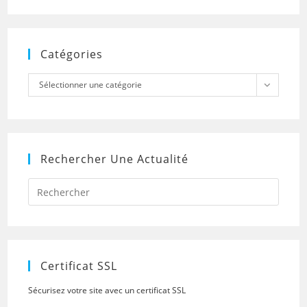
Catégories
Catégories
Sélectionner une catégorie
Rechercher Une Actualité
Press
Escap
to
close
the
searc
panel.
Certificat SSL
Sécurisez votre site avec un certificat SSL