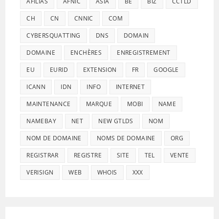
AFILIAS
AFNIC
ASIA
BE
BIZ
CCTLD
CH
CN
CNNIC
COM
CYBERSQUATTING
DNS
DOMAIN
DOMAINE
ENCHÈRES
ENREGISTREMENT
EU
EURID
EXTENSION
FR
GOOGLE
ICANN
IDN
INFO
INTERNET
MAINTENANCE
MARQUE
MOBI
NAME
NAMEBAY
NET
NEW GTLDS
NOM
NOM DE DOMAINE
NOMS DE DOMAINE
ORG
REGISTRAR
REGISTRE
SITE
TEL
VENTE
VERISIGN
WEB
WHOIS
XXX