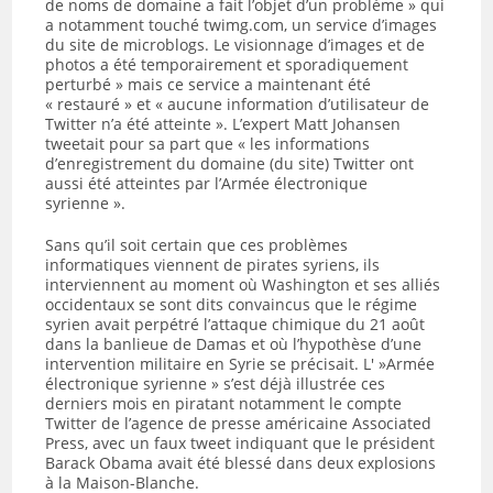
de noms de domaine a fait l’objet d’un problème » qui
a notamment touché twimg.com, un service d’images
du site de microblogs. Le visionnage d’images et de
photos a été temporairement et sporadiquement
perturbé » mais ce service a maintenant été
« restauré » et « aucune information d’utilisateur de
Twitter n’a été atteinte ». L’expert Matt Johansen
tweetait pour sa part que « les informations
d’enregistrement du domaine (du site) Twitter ont
aussi été atteintes par l’Armée électronique
syrienne ».
Sans qu’il soit certain que ces problèmes
informatiques viennent de pirates syriens, ils
interviennent au moment où Washington et ses alliés
occidentaux se sont dits convaincus que le régime
syrien avait perpétré l’attaque chimique du 21 août
dans la banlieue de Damas et où l’hypothèse d’une
intervention militaire en Syrie se précisait. L' »Armée
électronique syrienne » s’est déjà illustrée ces
derniers mois en piratant notamment le compte
Twitter de l’agence de presse américaine Associated
Press, avec un faux tweet indiquant que le président
Barack Obama avait été blessé dans deux explosions
à la Maison-Blanche.