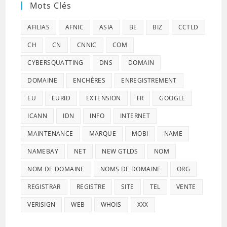
Mots Clés
AFILIAS
AFNIC
ASIA
BE
BIZ
CCTLD
CH
CN
CNNIC
COM
CYBERSQUATTING
DNS
DOMAIN
DOMAINE
ENCHÈRES
ENREGISTREMENT
EU
EURID
EXTENSION
FR
GOOGLE
ICANN
IDN
INFO
INTERNET
MAINTENANCE
MARQUE
MOBI
NAME
NAMEBAY
NET
NEW GTLDS
NOM
NOM DE DOMAINE
NOMS DE DOMAINE
ORG
REGISTRAR
REGISTRE
SITE
TEL
VENTE
VERISIGN
WEB
WHOIS
XXX