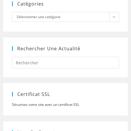
Catégories
Catégories
Sélectionner une catégorie
Rechercher Une Actualité
Press
Escap
to
close
the
searc
panel.
Certificat SSL
Sécurisez votre site avec un certificat SSL