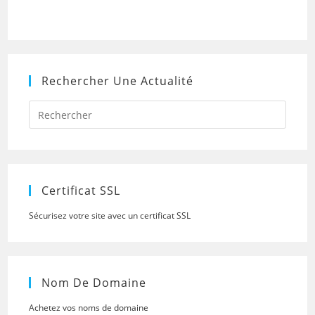
Rechercher Une Actualité
Press
Escap
to
close
the
searc
panel.
Certificat SSL
Sécurisez votre site avec un certificat SSL
Nom De Domaine
Achetez vos noms de domaine