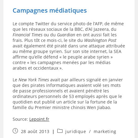
Campagnes médiatiques
Le compte Twitter du service photo de l’AFP, de même
que les réseaux sociaux de la BBC, d’Al Jazeera, du
Financial Times
ou du
Guardian
en ont aussi fait les
frais. Plus tôt ce mois-ci, le site du
Washington Post
avait également été piraté dans une attaque attribuée
au même groupe syrien. Sur son site internet, la SEA
affirme qu’elle défend « le peuple arabe syrien »
contre « les campagnes menées par les médias
arabes et occidentaux ».
Le
New York Times
avait par ailleurs signalé en janvier
que des pirates informatiques avaient volé ses mots
de passe professionnels et avaient pénétré les
ordinateurs personnels de 53 employés après que le
quotidien eut publié un article sur la fortune de la
famille du Premier ministre chinois Wen Jiabao.
Source:
Lepoint.fr
Publication
Post
28 août 2013
juridique
/
marketing
publiée :
category: