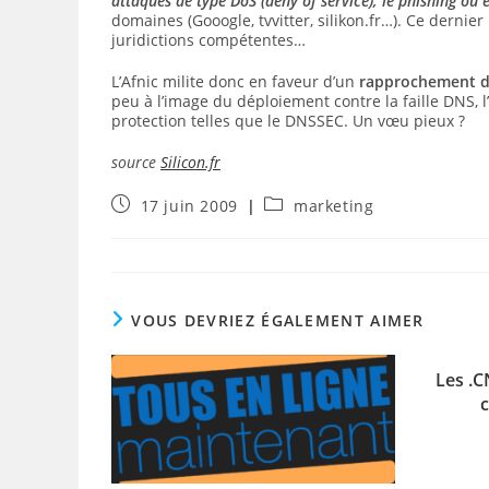
attaques de type DoS (deny of service), le phishing ou 
domaines (Gooogle, tvvitter, silikon.fr…). Ce dernier
juridictions compétentes…
L’Afnic milite donc en faveur d’un
rapprochement de
peu à l’image du déploiement contre la faille DNS, 
protection telles que le DNSSEC. Un vœu pieux ?
source
Silicon.fr
Publication
Post
17 juin 2009
marketing
publiée :
category:
VOUS DEVRIEZ ÉGALEMENT AIMER
Les .C