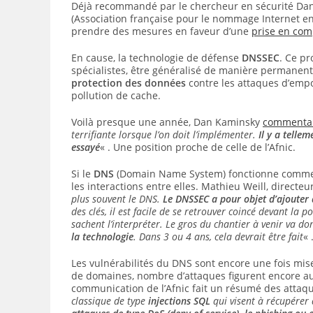
Déjà recommandé par le chercheur en sécurité Dan Ka
(Association française pour le nommage Internet en 
prendre des mesures en faveur d’une
prise en com
En cause, la technologie de défense
DNSSEC
. Ce pr
spécialistes, être généralisé de manière permanente
protection des données
contre les attaques d’emp
pollution de cache.
Voilà presque une année, Dan Kaminsky
commentait
terrifiante lorsque l’on doit l’implémenter.
Il y a telle
essayé
« . Une position proche de celle de l’Afnic.
Si le
DNS
(Domain Name System) fonctionne comm
les interactions entre elles. Mathieu Weill, directe
plus souvent le DNS.
Le DNSSEC a pour objet d’ajouter d
des clés, il est facile de se retrouver coincé devant la p
sachent l’interpréter. Le gros du chantier à venir va do
la technologie
. Dans 3 ou 4 ans, cela devrait être fait
« 
Les vulnérabilités du DNS sont encore une fois mis
de domaines, nombre d’attaques figurent encore au
communication de l’Afnic fait un résumé des attaq
classique de type
injections SQL
qui visent à récupérer 