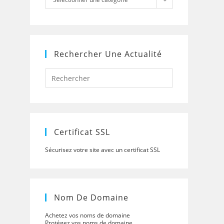
Rechercher Une Actualité
Press
Escape
to
close
the
search
panel.
Certificat SSL
Sécurisez votre site avec un certificat SSL
Nom De Domaine
Achetez vos noms de domaine
Protégez vos noms de domaine