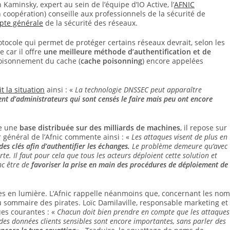
minsky, expert au sein de l’équipe d’IO Active, l’
AFNIC
coopération) conseille aux professionnels de la sécurité de
pte générale
de la sécurité des réseaux.
otocole qui permet de protéger certains réseaux devrait, selon les
 car il offre
une meilleure méthode d’authentification et de
oisonnement du cache (
cache poisonning
) encore appelées
 la situation
ainsi : «
La technologie DNSSEC peut apparaître
ment d’administrateurs qui sont censés le faire mais peu ont encore
e une
base distribuée sur des milliards de machines
, il repose sur
ur général de l’Afnic commente ainsi : «
Les attaques visent de plus en
es clés afin d’authentifier les échanges.
Le problème demeure qu’avec
orte. Il faut pour cela que tous les acteurs déploient cette solution et
nc être de
favoriser la prise en main des procédures de déploiement de
.
es en lumière. L’Afnic rappelle néanmoins que, concernant les no
 sommaire des pirates. Loïc Damilaville, responsable marketing et
ues courantes : «
Chacun doit bien prendre en compte que les attaques
des données clients sensibles sont encore importantes, sans parler des