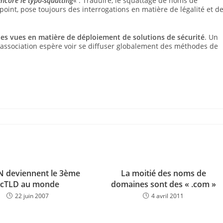
encore le typo-squatting
« . Traduire, le squattage de noms de
 point, pose toujours des interrogations en matière de légalité et d
s vues en matière de déploiement de solutions de sécurité
. Un
l’association espère voir se diffuser globalement des méthodes de
N deviennent le 3ème
La moitié des noms de
ccTLD au monde
domaines sont des « .com »
22 juin 2007
4 avril 2011