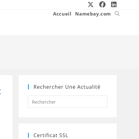
Accueil
Namebay.com
Toggle
website
search
Rechercher Une Actualité
t
Press
Escape
to
close
the
search
panel.
Certificat SSL