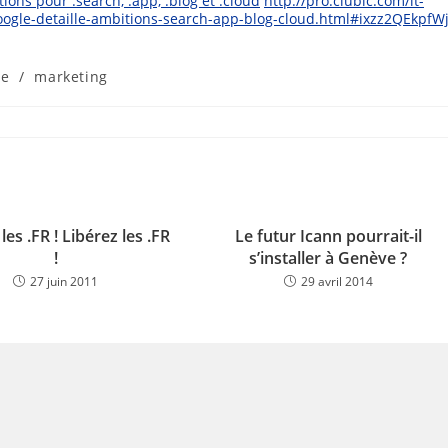
ions pour .search, .app, .blog et .cloud
http://pro.clubic.com/it-
ogle-detaille-ambitions-search-app-blog-cloud.html#ixzz2QEkpfW
ue
/
marketing
les .FR ! Libérez les .FR
Le futur Icann pourrait-il
!
s’installer à Genève ?
27 juin 2011
29 avril 2014