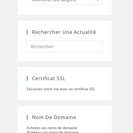
Rechercher Une Actualité
Press
Escape
to
close
the
search
panel.
Certificat SSL
Sécurisez votre site avec un certificat SSL
Nom De Domaine
Achetez vos noms de domaine
Protégez vos noms de domaine