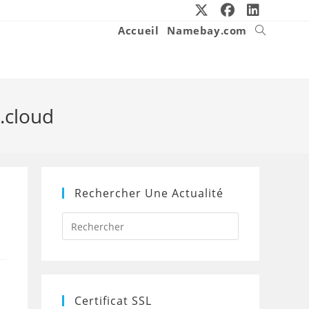
Accueil
Namebay.com
Toggle
website
search
 .cloud
Rechercher Une Actualité
Press
Escape
to
close
the
search
panel.
Certificat SSL