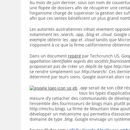
Au mois de juin dernier, sous son nom de couvertur
une flopée de dossiers afin de récupérer une cent
l’organisme chargé de superviser la gestion des su
afin que ces ventes bénéficient un plus grand nom
Les autorités australiennes s’était vivement opposé
notamment les
.search
,
.app
,
.blog
et
.cloud
. Google d
exemple obtenir les
.app
et
.cloud
tandis que Micros
s’opposent à ce que la firme californienne obtienne
Dans un document
repéré
par Techcrunch US, Goog
appellation identifiable auprès des sociétés fournissan
proposerait pas de créer un dépôt de type
http://se
se rendre simplement sur
http://search/
. Ces derni
déterminé par leurs soins. Google ouvrirait alors ce
.app
serait de son côté ré
tous les types d’applicati
mesure d’y rattacher des communautés de dévelop
l’ensemble des fournisseurs de blogs mais plutôt p
http://michu.blog). La firme de Mountain View ajou
développer un mécanisme qui permettra d’associer
domaine de type
.blog
. Google envisage un système