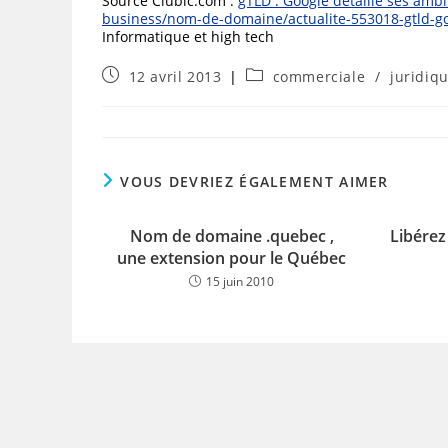
Source Clubic.com :
gTLD : Google détaille ses ambit
business/nom-de-domaine/actualite-553018-gtld-go
Informatique et high tech
Publication
Post
12 avril 2013
commerciale
/
juridiq
publiée :
category:
VOUS DEVRIEZ ÉGALEMENT AIMER
Nom de domaine .quebec ,
Libérez 
une extension pour le Québec
15 juin 2010