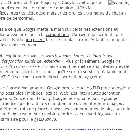
e « Charleston Road Registry », Google avait déposé
aine d’extensions de noms de domaine. L’ICANN,
ffixes Internet, doit désormais entendre les arguments de chacun
bre de personnes.
es à ce que Google mette la main sur certaines extensions et
oit aussi faire face à la
compétition
d’Amazon qui souhaite par
oft et Nokia
perçoivent
la mise en place d’un véritable monopole e
 les
.search
et
.map
.
le explique qu’avec le
.search
, «
notre but est de fournir une
t des fonctionnalités de recherche
». Plus précisément, Google ne
rvice-de-recherche.search
mais entend permettre aux internautes de
ers effectueraient ainsi une requête sur un service préalablement
 gTLD à ses concurrents directs souhaitant s’y greffer.
servé aux développeurs. Google précise que le gTLD pourra englob
ons possibles : mobiles, locales, Web. Les internautes seront en
peurs. Concernant le
.blog
, Google ne souhaite pas regrouper
ermettre aux détenteurs d’un domaine d’y pointer leur blog (ex :
te être en train de plancher avec les communautés de blogs afin d
 un blog existant sur Tumblr, WordPress ou Overblog avec un
 similaire pour le gTLD
.cloud
.