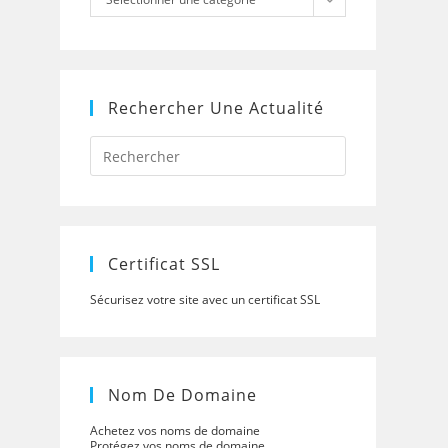
Rechercher Une Actualité
Press
Escape
to
close
the
search
panel.
Certificat SSL
Sécurisez votre site avec un certificat SSL
Nom De Domaine
Achetez vos noms de domaine
Protégez vos noms de domaine