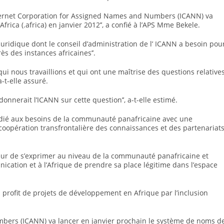
’Internet Corporation for Assigned Names and Numbers (ICANN) va
rica (.africa) en janvier 2012’’, a confié à l’APS Mme Bekele.
 juridique dont le conseil d’administration de l’ ICANN a besoin pou
ès des instances africaines’’.
 qui nous travaillions et qui ont une maîtrise des questions relative
-t-elle assuré.
donnerait l’ICANN sur cette question’’, a-t-elle estimé.
dié aux besoins de la communauté panafricaine avec une
 coopération transfrontalière des connaissances et des partenariat
isateur de s’exprimer au niveau de la communauté panafricaine et
ication et à l’Afrique de prendre sa place légitime dans l’espace
au profit de projets de développement en Afrique par l’inclusion
bers (ICANN) va lancer en janvier prochain le système de noms d