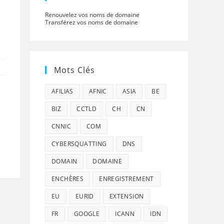
Renouvelez vos noms de domaine
Transférez vos noms de domaine
Mots Clés
AFILIAS
AFNIC
ASIA
BE
BIZ
CCTLD
CH
CN
CNNIC
COM
CYBERSQUATTING
DNS
DOMAIN
DOMAINE
ENCHÈRES
ENREGISTREMENT
EU
EURID
EXTENSION
FR
GOOGLE
ICANN
IDN