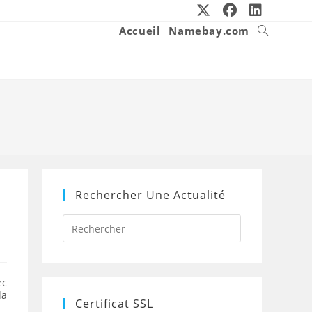
Accueil
Namebay.com
Toggle
website
search
Rechercher Une Actualité
Press
Escape
to
close
the
ec
search
la
panel.
Certificat SSL