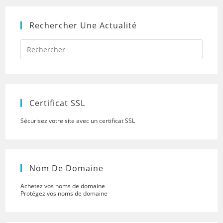
Rechercher Une Actualité
Press
Escap
to
close
the
searc
panel.
Certificat SSL
Sécurisez votre site avec un certificat SSL
Nom De Domaine
Achetez vos noms de domaine
Protégez vos noms de domaine