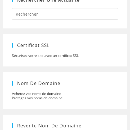
Rechercher Une Actualité
Press
Escap
to
close
the
searc
panel.
Certificat SSL
Sécurisez votre site avec un certificat SSL
Nom De Domaine
Achetez vos noms de domaine
Protégez vos noms de domaine
Revente Nom De Domaine