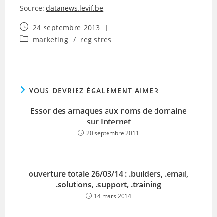
Source:
datanews.levif.be
Publication
24 septembre 2013
publiée :
Post
marketing
/
registres
category:
VOUS DEVRIEZ ÉGALEMENT AIMER
Essor des arnaques aux noms de domaine
sur Internet
20 septembre 2011
ouverture totale 26/03/14 : .builders, .email,
.solutions, .support, .training
14 mars 2014