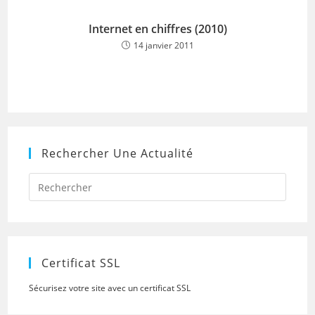
Internet en chiffres (2010)
14 janvier 2011
Rechercher Une Actualité
Press
Escap
to
close
the
searc
panel.
Certificat SSL
Sécurisez votre site avec un certificat SSL