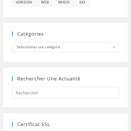
VERISIGN
WEB
WHOIS
XXX
Catégories
Catégories
Sélectionner une catégorie
Rechercher Une Actualité
Press
Escap
to
close
the
searc
panel.
Certificat SSL