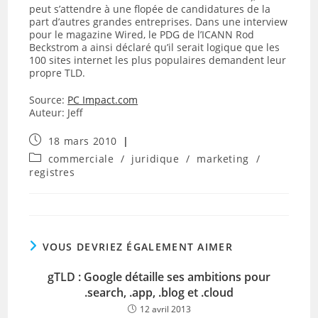
peut s’attendre à une flopée de candidatures de la
part d’autres grandes entreprises. Dans une interview
pour le magazine Wired, le PDG de l’ICANN Rod
Beckstrom a ainsi déclaré qu’il serait logique que les
100 sites internet les plus populaires demandent leur
propre TLD.
Source:
PC Impact.com
Auteur: Jeff
Publication
18 mars 2010
publiée :
Post
commerciale
/
juridique
/
marketing
/
category:
registres
VOUS DEVRIEZ ÉGALEMENT AIMER
gTLD : Google détaille ses ambitions pour
.search, .app, .blog et .cloud
12 avril 2013