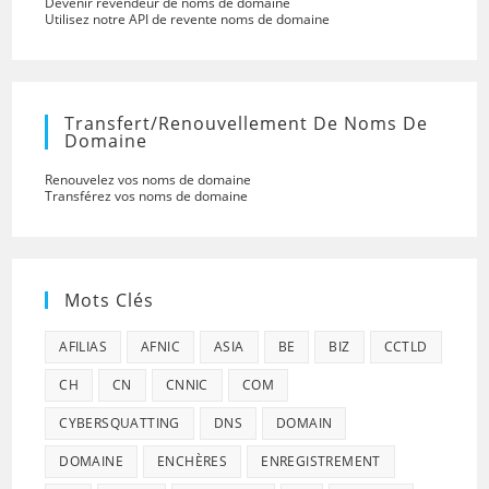
Devenir revendeur de noms de domaine
Utilisez notre API de revente noms de domaine
Transfert/renouvellement De Noms De
Domaine
Renouvelez vos noms de domaine
Transférez vos noms de domaine
Mots Clés
AFILIAS
AFNIC
ASIA
BE
BIZ
CCTLD
CH
CN
CNNIC
COM
CYBERSQUATTING
DNS
DOMAIN
DOMAINE
ENCHÈRES
ENREGISTREMENT