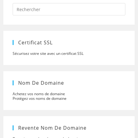
Press
Escap
to
close
the
searc
panel.
Certificat SSL
Sécurisez votre site avec un certificat SSL
Nom De Domaine
Achetez vos noms de domaine
Protégez vos noms de domaine
Revente Nom De Domaine