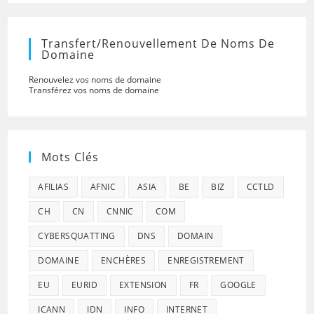
Transfert/renouvellement De Noms De
Domaine
Renouvelez vos noms de domaine
Transférez vos noms de domaine
Mots Clés
AFILIAS
AFNIC
ASIA
BE
BIZ
CCTLD
CH
CN
CNNIC
COM
CYBERSQUATTING
DNS
DOMAIN
DOMAINE
ENCHÈRES
ENREGISTREMENT
EU
EURID
EXTENSION
FR
GOOGLE
ICANN
IDN
INFO
INTERNET