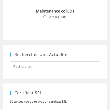
Maintenance ccTLDs
28 mars 2008
Rechercher Une Actualité
Press
Escap
to
close
the
searc
panel.
Certificat SSL
Sécurisez votre site avec un certificat SSL