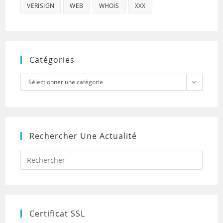
VERISIGN
WEB
WHOIS
XXX
Catégories
Catégories
Sélectionner une catégorie
Rechercher Une Actualité
Press
Escap
to
close
the
searc
panel.
Certificat SSL