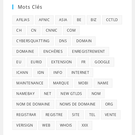
Mots Clés
AFILIAS
AFNIC
ASIA
BE
BIZ
CCTLD
CH
CN
CNNIC
COM
CYBERSQUATTING
DNS
DOMAIN
DOMAINE
ENCHÈRES
ENREGISTREMENT
EU
EURID
EXTENSION
FR
GOOGLE
ICANN
IDN
INFO
INTERNET
MAINTENANCE
MARQUE
MOBI
NAME
NAMEBAY
NET
NEW GTLDS
NOM
NOM DE DOMAINE
NOMS DE DOMAINE
ORG
REGISTRAR
REGISTRE
SITE
TEL
VENTE
VERISIGN
WEB
WHOIS
XXX