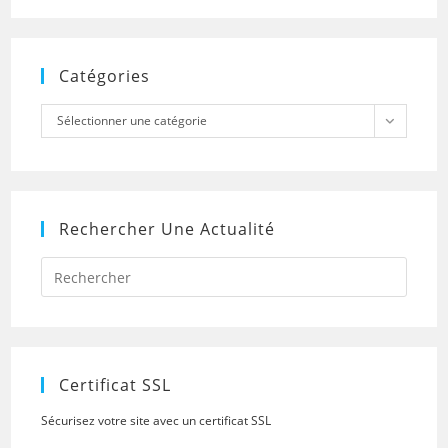
Catégories
Catégories
Sélectionner une catégorie
Rechercher Une Actualité
Press
Escap
to
close
the
searc
panel.
Certificat SSL
Sécurisez votre site avec un certificat SSL