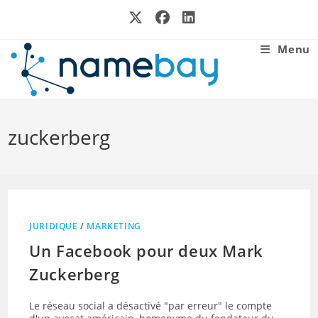
Skip
to
content
Menu
zuckerberg
JURIDIQUE
/
MARKETING
Un Facebook pour deux Mark
Zuckerberg
Le réseau social a désactivé "par erreur" le compte