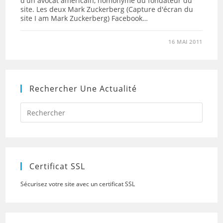
d'un avocat américain, homonyme du fondateur du
site. Les deux Mark Zuckerberg (Capture d'écran du
site I am Mark Zuckerberg) Facebook…
16 MAI 2011
Rechercher Une Actualité
Press
Escap
to
close
the
searc
panel.
Certificat SSL
Sécurisez votre site avec un certificat SSL