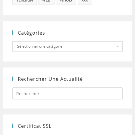
VERISIGN
WEB
WHOIS
XXX
Catégories
Catégories
Sélectionner une catégorie
Rechercher Une Actualité
Press
Escap
to
close
the
searc
panel.
Certificat SSL