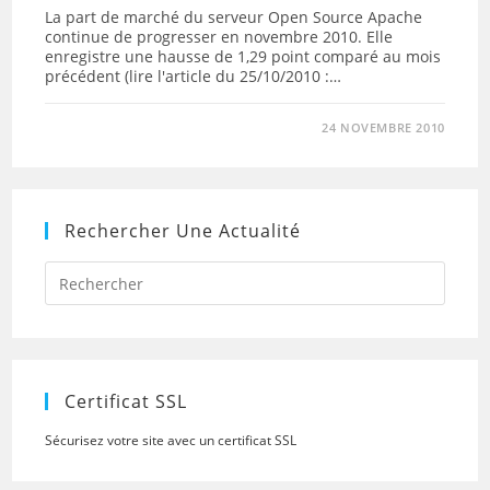
La part de marché du serveur Open Source Apache
continue de progresser en novembre 2010. Elle
enregistre une hausse de 1,29 point comparé au mois
précédent (lire l'article du 25/10/2010 :…
24 NOVEMBRE 2010
Rechercher Une Actualité
Press
Escap
to
close
the
searc
panel.
Certificat SSL
Sécurisez votre site avec un certificat SSL