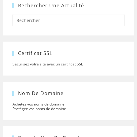
Rechercher Une Actualité
Press
Escap
to
close
the
searc
panel.
Certificat SSL
Sécurisez votre site avec un certificat SSL
Nom De Domaine
Achetez vos noms de domaine
Protégez vos noms de domaine