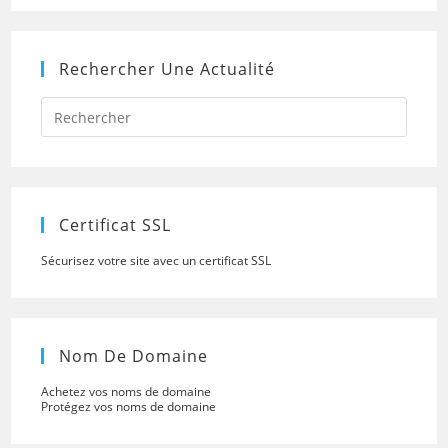
Rechercher Une Actualité
Press
Escap
to
close
the
searc
panel.
Certificat SSL
Sécurisez votre site avec un certificat SSL
Nom De Domaine
Achetez vos noms de domaine
Protégez vos noms de domaine