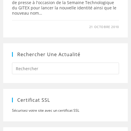
de presse à l'occasion de la Semaine Technologique
du GITEX pour lancer la nouvelle identité ainsi que le
nouveau nom…
21 OCTOBRE 2010
Rechercher Une Actualité
Press
Escap
to
close
the
searc
panel.
Certificat SSL
Sécurisez votre site avec un certificat SSL