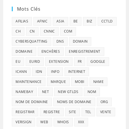
Mots Clés
AFILIAS
AFNIC
ASIA
BE
BIZ
CCTLD
CH
CN
CNNIC
COM
CYBERSQUATTING
DNS
DOMAIN
DOMAINE
ENCHÈRES
ENREGISTREMENT
EU
EURID
EXTENSION
FR
GOOGLE
ICANN
IDN
INFO
INTERNET
MAINTENANCE
MARQUE
MOBI
NAME
NAMEBAY
NET
NEW GTLDS
NOM
NOM DE DOMAINE
NOMS DE DOMAINE
ORG
REGISTRAR
REGISTRE
SITE
TEL
VENTE
VERISIGN
WEB
WHOIS
XXX