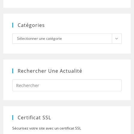
Catégories
Catégories
Sélectionner une catégorie
Rechercher Une Actualité
Press
Escap
to
close
the
searc
panel.
Certificat SSL
Sécurisez votre site avec un certificat SSL