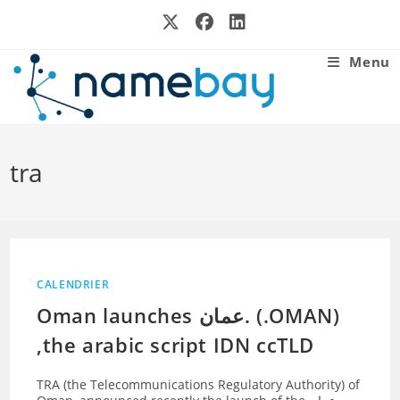
Skip
to
content
Menu
tra
CALENDRIER
Oman launches عمان. (.OMAN)
,the arabic script IDN ccTLD
TRA (the Telecommunications Regulatory Authority) of