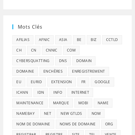
Mots Clés
AFILIAS
AFNIC
ASIA
BE
BIZ
CCTLD
CH
CN
CNNIC
COM
CYBERSQUATTING
DNS
DOMAIN
DOMAINE
ENCHÈRES
ENREGISTREMENT
EU
EURID
EXTENSION
FR
GOOGLE
ICANN
IDN
INFO
INTERNET
MAINTENANCE
MARQUE
MOBI
NAME
NAMEBAY
NET
NEW GTLDS
NOM
NOM DE DOMAINE
NOMS DE DOMAINE
ORG
REGISTRAR
REGISTRE
SITE
TEL
VENTE