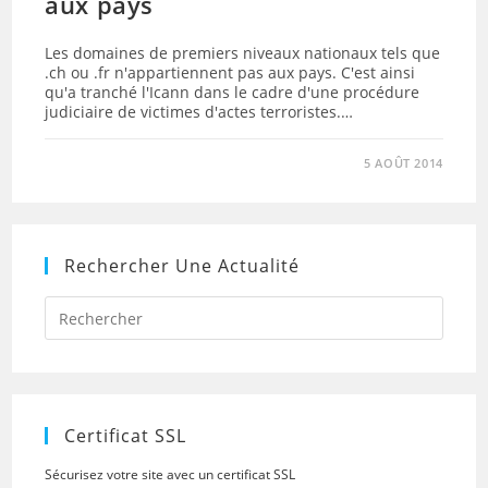
aux pays
Les domaines de premiers niveaux nationaux tels que
.ch ou .fr n'appartiennent pas aux pays. C'est ainsi
qu'a tranché l'Icann dans le cadre d'une procédure
judiciaire de victimes d'actes terroristes.…
5 AOÛT 2014
Rechercher Une Actualité
Press
Escap
to
close
the
searc
panel.
Certificat SSL
Sécurisez votre site avec un certificat SSL