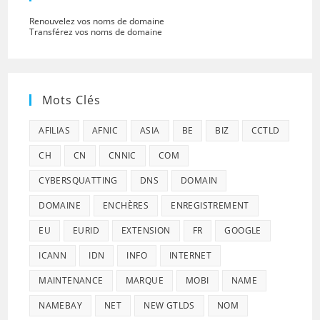
Renouvelez vos noms de domaine
Transférez vos noms de domaine
Mots Clés
AFILIAS
AFNIC
ASIA
BE
BIZ
CCTLD
CH
CN
CNNIC
COM
CYBERSQUATTING
DNS
DOMAIN
DOMAINE
ENCHÈRES
ENREGISTREMENT
EU
EURID
EXTENSION
FR
GOOGLE
ICANN
IDN
INFO
INTERNET
MAINTENANCE
MARQUE
MOBI
NAME
NAMEBAY
NET
NEW GTLDS
NOM