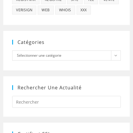
VERISIGN
WEB
WHOIS
XXX
Catégories
Catégories
Sélectionner une catégorie
Rechercher Une Actualité
Press
Escap
to
close
the
searc
panel.