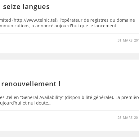
 seize langues
ited (http://www.telnic.tel), l'opérateur de registres du domaine
 communications, a annoncé aujourd'hui que le lancement…
31 MARS 20
n renouvellement !
es .tel en “General Availability” (disponibilité générale). La premièr
ujourd’hui et nul doute…
25 MARS 20