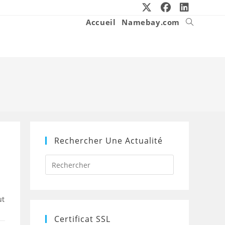
Accueil
Namebay.com
Toggle
website
search
Rechercher Une Actualité
Press
Escape
to
close
the
ut
search
panel.
Certificat SSL