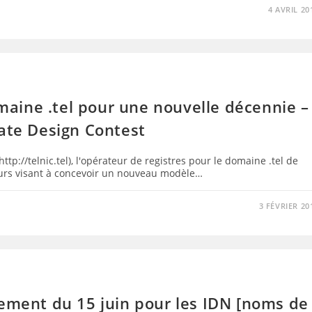
4 AVRIL 20
aine .tel pour une nouvelle décennie –
late Design Contest
tp://telnic.tel), l'opérateur de registres pour le domaine .tel de
ours visant à concevoir un nouveau modèle…
3 FÉVRIER 20
cement du 15 juin pour les IDN [noms de