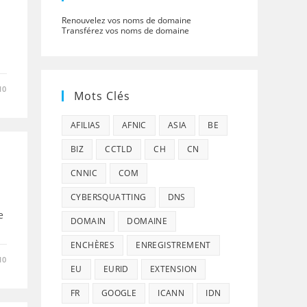
Renouvelez vos noms de domaine
Transférez vos noms de domaine
10
Mots Clés
AFILIAS
AFNIC
ASIA
BE
BIZ
CCTLD
CH
CN
CNNIC
COM
CYBERSQUATTING
DNS
e
DOMAIN
DOMAINE
ENCHÈRES
ENREGISTREMENT
10
EU
EURID
EXTENSION
FR
GOOGLE
ICANN
IDN