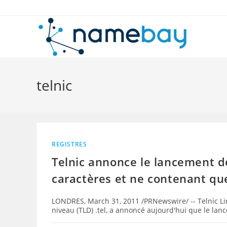
Skip
to
content
telnic
REGISTRES
Telnic annonce le lancement d
caractères et ne contenant que
LONDRES, March 31, 2011 /PRNewswire/ -- Telnic Limi
niveau (TLD) .tel, a annoncé aujourd'hui que le l