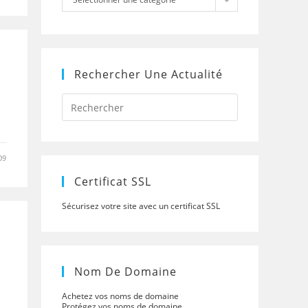
Rechercher Une Actualité
Press
Escape
to
close
the
09
search
panel.
Certificat SSL
Sécurisez votre site avec un certificat SSL
Nom De Domaine
Achetez vos noms de domaine
Protégez vos noms de domaine