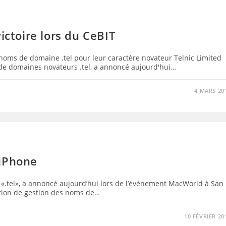
ictoire lors du CeBIT
noms de domaine .tel pour leur caractère novateur Telnic Limited
s de domaines novateurs .tel, a annoncé aujourd'hui…
4 MARS 20
 iPhone
e «.tel», a annoncé aujourd’hui lors de l’événement MacWorld à San
cation de gestion des noms de…
10 FÉVRIER 20