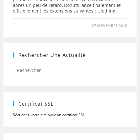
après un peu de retard, Donuts lance finalement et
officiellement les extensions suivantes : .clothing…
27 NOVEMBRE 2013
Rechercher Une Actualité
Press
Escap
to
close
the
searc
panel.
Certificat SSL
Sécurisez votre site avec un certificat SSL