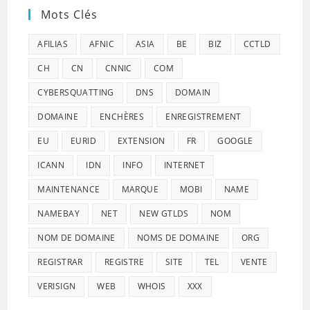
Mots Clés
AFILIAS
AFNIC
ASIA
BE
BIZ
CCTLD
CH
CN
CNNIC
COM
CYBERSQUATTING
DNS
DOMAIN
DOMAINE
ENCHÈRES
ENREGISTREMENT
EU
EURID
EXTENSION
FR
GOOGLE
ICANN
IDN
INFO
INTERNET
MAINTENANCE
MARQUE
MOBI
NAME
NAMEBAY
NET
NEW GTLDS
NOM
NOM DE DOMAINE
NOMS DE DOMAINE
ORG
REGISTRAR
REGISTRE
SITE
TEL
VENTE
VERISIGN
WEB
WHOIS
XXX