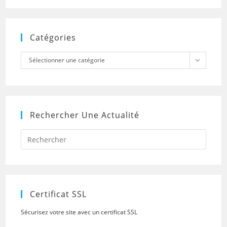
Catégories
Catégories
Sélectionner une catégorie
Rechercher Une Actualité
Press
Escap
to
close
the
searc
panel.
Certificat SSL
Sécurisez votre site avec un certificat SSL