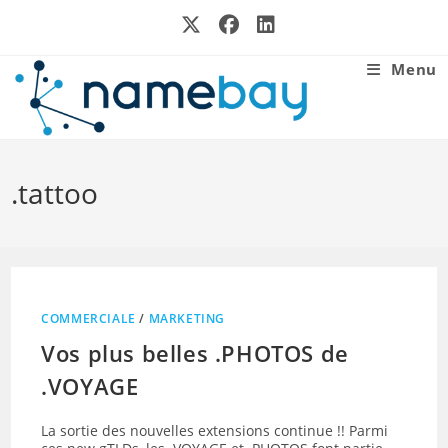
Skip
to
content
Menu
.tattoo
COMMERCIALE
/
MARKETING
Vos plus belles .PHOTOS de
.VOYAGE
La sortie des nouvelles extensions continue !! Parmi