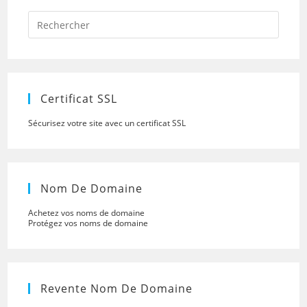
Press
Escap
to
close
the
searc
panel.
Certificat SSL
Sécurisez votre site avec un certificat SSL
Nom De Domaine
Achetez vos noms de domaine
Protégez vos noms de domaine
Revente Nom De Domaine