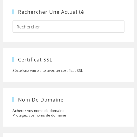
Rechercher Une Actualité
Press
Escap
to
close
the
searc
panel.
Certificat SSL
Sécurisez votre site avec un certificat SSL
Nom De Domaine
Achetez vos noms de domaine
Protégez vos noms de domaine