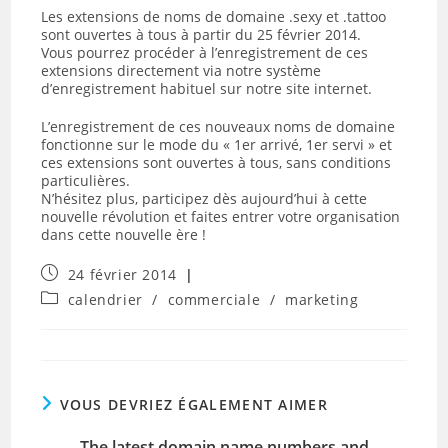
Les extensions de noms de domaine .sexy et .tattoo
sont ouvertes à tous à partir du 25 février 2014.
Vous pourrez procéder à l’enregistrement de ces
extensions directement via notre système
d’enregistrement habituel sur notre site internet.
L’enregistrement de ces nouveaux noms de domaine
fonctionne sur le mode du « 1er arrivé, 1er servi » et
ces extensions sont ouvertes à tous, sans conditions
particulières.
N’hésitez plus, participez dès aujourd’hui à cette
nouvelle révolution et faites entrer votre organisation
dans cette nouvelle ère !
Publication
24 février 2014
publiée :
Post
calendrier
/
commerciale
/
marketing
category:
VOUS DEVRIEZ ÉGALEMENT AIMER
The latest domain name numbers and