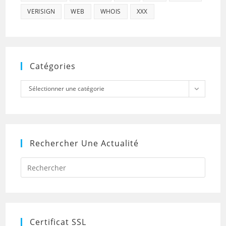
VERISIGN
WEB
WHOIS
XXX
Catégories
Catégories
Sélectionner une catégorie
Rechercher Une Actualité
Press
Escap
to
close
the
searc
panel.
Certificat SSL