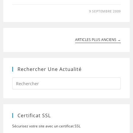
9 SEPTEMBRE 2009
ARTICLES PLUS ANCIENS
→
Rechercher Une Actualité
Press
Escap
to
close
the
searc
panel.
Certificat SSL
Sécurisez votre site avec un certificat SSL