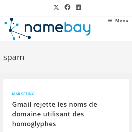
Skip
to
content
Menu
spam
MARKETING
Gmail rejette les noms de
domaine utilisant des
homoglyphes