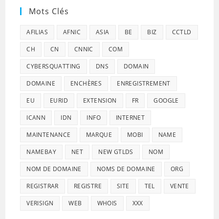
Mots Clés
AFILIAS
AFNIC
ASIA
BE
BIZ
CCTLD
CH
CN
CNNIC
COM
CYBERSQUATTING
DNS
DOMAIN
DOMAINE
ENCHÈRES
ENREGISTREMENT
EU
EURID
EXTENSION
FR
GOOGLE
ICANN
IDN
INFO
INTERNET
MAINTENANCE
MARQUE
MOBI
NAME
NAMEBAY
NET
NEW GTLDS
NOM
NOM DE DOMAINE
NOMS DE DOMAINE
ORG
REGISTRAR
REGISTRE
SITE
TEL
VENTE
VERISIGN
WEB
WHOIS
XXX