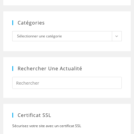
Catégories
Catégories
Sélectionner une catégorie
Rechercher Une Actualité
Press
Escap
to
close
the
searc
panel.
Certificat SSL
Sécurisez votre site avec un certificat SSL