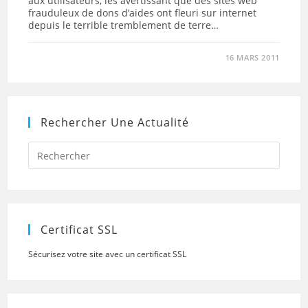
aux utilisateurs, les avertissant que des sites web
frauduleux de dons d’aides ont fleuri sur internet
depuis le terrible tremblement de terre…
16 MARS 2011
Rechercher Une Actualité
Press
Escap
to
close
the
searc
panel.
Certificat SSL
Sécurisez votre site avec un certificat SSL