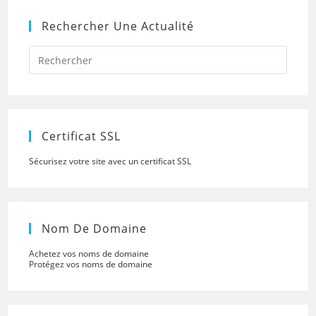
Rechercher Une Actualité
Press
Escap
to
close
the
searc
panel.
Certificat SSL
Sécurisez votre site avec un certificat SSL
Nom De Domaine
Achetez vos noms de domaine
Protégez vos noms de domaine