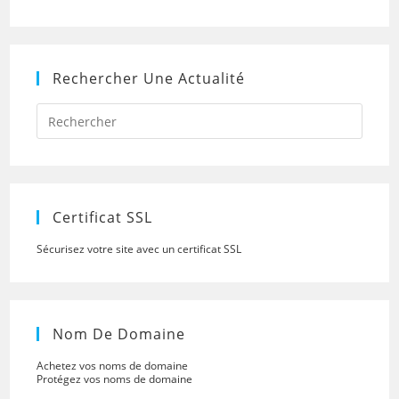
Rechercher Une Actualité
Press
Escap
to
close
the
searc
panel.
Certificat SSL
Sécurisez votre site avec un certificat SSL
Nom De Domaine
Achetez vos noms de domaine
Protégez vos noms de domaine