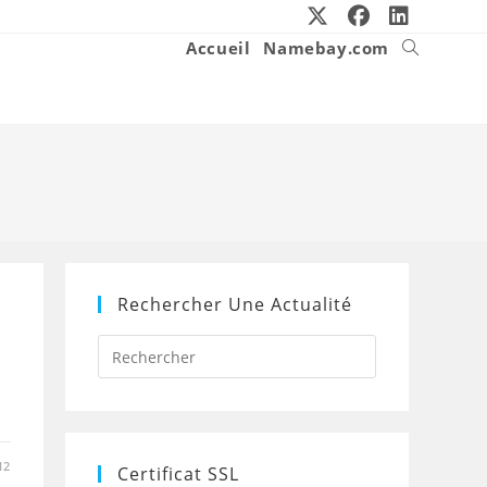
Accueil
Namebay.com
Toggle
website
search
Rechercher Une Actualité
Press
Escape
to
close
the
search
panel.
12
Certificat SSL