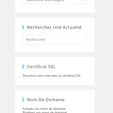
Rechercher Une Actualité
Press
Escape
to
close
the
search
panel.
Certificat SSL
Sécurisez votre site avec un certificat SSL
Nom De Domaine
Achetez vos noms de domaine
Protégez vos noms de domaine