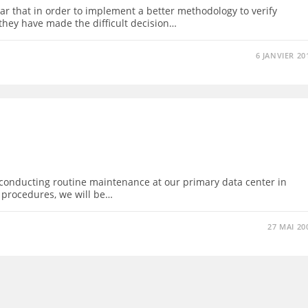
r that in order to implement a better methodology to verify
 they have made the difficult decision…
6 JANVIER 20
 conducting routine maintenance at our primary data center in
g procedures, we will be…
27 MAI 20