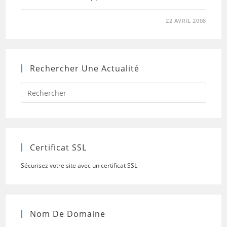
22 AVRIL 2008
Rechercher Une Actualité
Press
Escap
to
close
the
searc
panel.
Certificat SSL
Sécurisez votre site avec un certificat SSL
Nom De Domaine