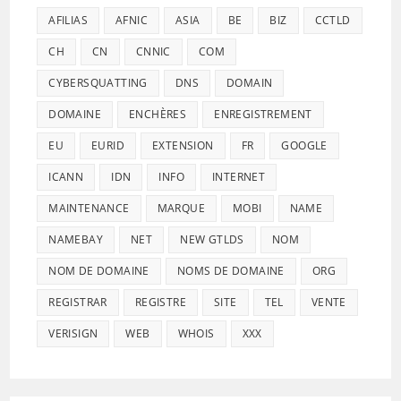
AFILIAS
AFNIC
ASIA
BE
BIZ
CCTLD
CH
CN
CNNIC
COM
CYBERSQUATTING
DNS
DOMAIN
DOMAINE
ENCHÈRES
ENREGISTREMENT
EU
EURID
EXTENSION
FR
GOOGLE
ICANN
IDN
INFO
INTERNET
MAINTENANCE
MARQUE
MOBI
NAME
NAMEBAY
NET
NEW GTLDS
NOM
NOM DE DOMAINE
NOMS DE DOMAINE
ORG
REGISTRAR
REGISTRE
SITE
TEL
VENTE
VERISIGN
WEB
WHOIS
XXX