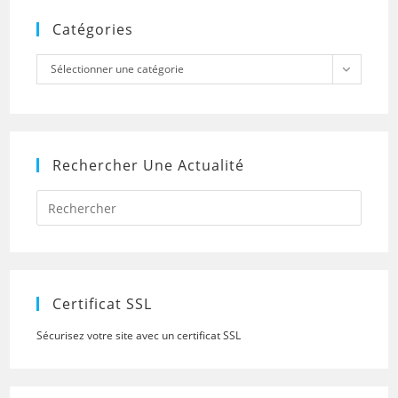
Catégories
Catégories
Sélectionner une catégorie
Rechercher Une Actualité
Press
Escap
to
close
the
searc
panel.
Certificat SSL
Sécurisez votre site avec un certificat SSL