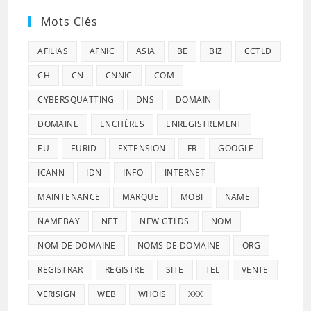
Mots Clés
AFILIAS
AFNIC
ASIA
BE
BIZ
CCTLD
CH
CN
CNNIC
COM
CYBERSQUATTING
DNS
DOMAIN
DOMAINE
ENCHÈRES
ENREGISTREMENT
EU
EURID
EXTENSION
FR
GOOGLE
ICANN
IDN
INFO
INTERNET
MAINTENANCE
MARQUE
MOBI
NAME
NAMEBAY
NET
NEW GTLDS
NOM
NOM DE DOMAINE
NOMS DE DOMAINE
ORG
REGISTRAR
REGISTRE
SITE
TEL
VENTE
VERISIGN
WEB
WHOIS
XXX