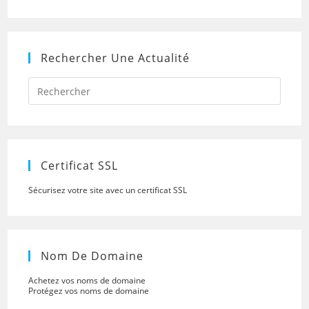
Rechercher Une Actualité
Press
Escap
to
close
the
searc
panel.
Certificat SSL
Sécurisez votre site avec un certificat SSL
Nom De Domaine
Achetez vos noms de domaine
Protégez vos noms de domaine