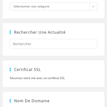
Catégories
Sélectionner une catégorie
Rechercher Une Actualité
Press
Escap
to
close
the
searc
panel.
Certificat SSL
Sécurisez votre site avec un certificat SSL
Nom De Domaine