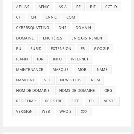
AFILIAS
AFNIC
ASIA
BE
BIZ
CCTLD
CH
CN
CNNIC
COM
CYBERSQUATTING
DNS
DOMAIN
DOMAINE
ENCHÈRES
ENREGISTREMENT
EU
EURID
EXTENSION
FR
GOOGLE
ICANN
IDN
INFO
INTERNET
MAINTENANCE
MARQUE
MOBI
NAME
NAMEBAY
NET
NEW GTLDS
NOM
NOM DE DOMAINE
NOMS DE DOMAINE
ORG
REGISTRAR
REGISTRE
SITE
TEL
VENTE
VERISIGN
WEB
WHOIS
XXX