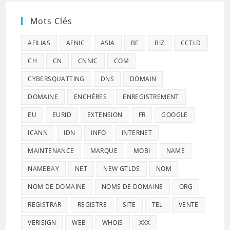
Mots Clés
AFILIAS
AFNIC
ASIA
BE
BIZ
CCTLD
CH
CN
CNNIC
COM
CYBERSQUATTING
DNS
DOMAIN
DOMAINE
ENCHÈRES
ENREGISTREMENT
EU
EURID
EXTENSION
FR
GOOGLE
ICANN
IDN
INFO
INTERNET
MAINTENANCE
MARQUE
MOBI
NAME
NAMEBAY
NET
NEW GTLDS
NOM
NOM DE DOMAINE
NOMS DE DOMAINE
ORG
REGISTRAR
REGISTRE
SITE
TEL
VENTE
VERISIGN
WEB
WHOIS
XXX