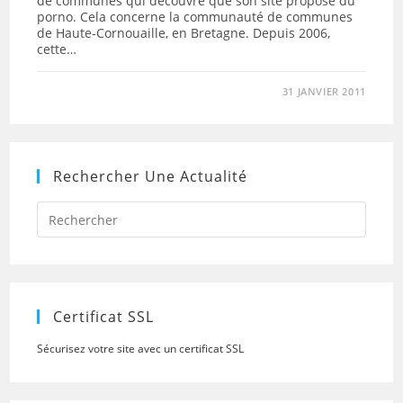
de communes qui découvre que son site propose du
porno. Cela concerne la communauté de communes
de Haute-Cornouaille, en Bretagne. Depuis 2006,
cette…
31 JANVIER 2011
Rechercher Une Actualité
Press
Escap
to
close
the
searc
panel.
Certificat SSL
Sécurisez votre site avec un certificat SSL