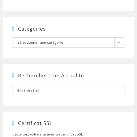
Catégories
Catégories
Sélectionner une catégorie
Rechercher Une Actualité
Press
Escap
to
close
the
searc
panel.
Certificat SSL
Sécurisez votre site avec un certificat SSL